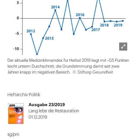
Lightbox
Der aktuelle Medizinklimaindex für Herbst 2019 liegt mit –0,5 Punkten
öffnen
leicht unterm Durchschnitt, die Grundstimmung damit seit zwei
© Stiftung Gesundheit
Jahren knapp im negativen Bereich.
Folie
1
Heftarchiv Politik
von
Ausgabe 23/2019
2
Lang lebe die Restauration
01.12.2019
sg/pm