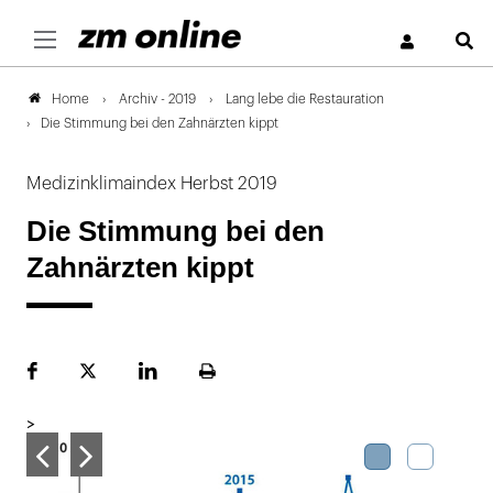
S
Archiv - 2019
Lang lebe die Restauration
Home
Die Stimmung bei den Zahnärzten kippt
Medizinklimaindex Herbst 2019
Die Stimmung bei den
Zahnärzten kippt
Facebook
Plattform
LinekdIn
Seite
X
ausdrucken
>