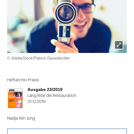
Lightbox
© AdobeStock/Patrick Daxenbichler
öffnen
Folie
1
Heftarchiv Praxis
von
Ausgabe 23/2019
2
Lang lebe die Restauration
01.12.2019
Nadja Alin Jung