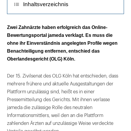
Inhaltsverzeichnis
Basis- versus Premium- und Platinkunden
Zwei Zahnärzte haben erfolgreich das Online-
Bewertungsportal jameda verklagt. Es muss die
Wer zahlt, kriegt mehr
ohne ihr Einverständnis angelegten Profile wegen
„Welch unwürdiges Hase und Igel Spiel“
Benachteiligung entfernen, entschied das
Oberlandesgericht (OLG) Köln.
„Das Urteil bezieht sich auf eine alte Version
des Webauftritts“
Der 15. Zivilsenat des OLG Köln hat entschieden, dass
mehrere frühere und aktuelle Ausgestaltungen der
Plattform unzulässig sind, heißt es in einer
Pressemitteilung des Gerichts. Mit ihnen verlasse
jameda die zulässige Rolle des neutralen
Informationsmittlers, weil den an die Plattform
zahlenden Ärzten auf unzulässige Weise verdeckte