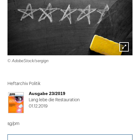
Lightbox
© AdobeStock/sergign
öffnen
Folie
1
Heftarchiv Politik
von
Ausgabe 23/2019
2
Lang lebe die Restauration
01.12.2019
sg/pm