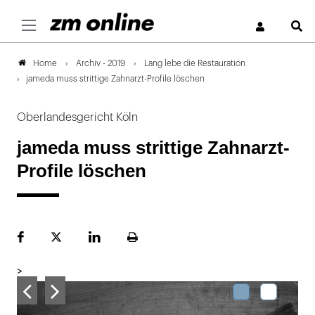
S
Archiv - 2019
Lang lebe die Restauration
Home
jameda muss strittige Zahnarzt-Profile löschen
Oberlandesgericht Köln
jameda muss strittige Zahnarzt-
Profile löschen
Facebook
Plattform
LinekdIn
Seite
X
ausdrucken
>