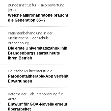
Bundesinstitut für Risikobewertung
1
(BfR)
Welche Mikronährstoffe braucht
die Generation 65+?
Patientenbehandlung in der
Medizinische Hochschule
2
Brandenburg
Die erste Universitätszahnklinik
Brandenburgs startet heute
ihren Betrieb
Deutsche Multicenterstudie
3
Parodontaltherapie-App verfehlt
Erwartungen
Reform der Gebührenordnung für
4
Ärzte
Entwurf für GOÄ-Novelle erneut
überarbeitet