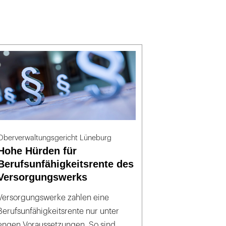
Oberverwaltungsgericht Lüneburg
Hohe Hürden für
Berufsunfähigkeitsrente des
Versorgungswerks
Versorgungswerke zahlen eine
Berufsunfähigkeitsrente nur unter
engen Voraussetzungen. So sind