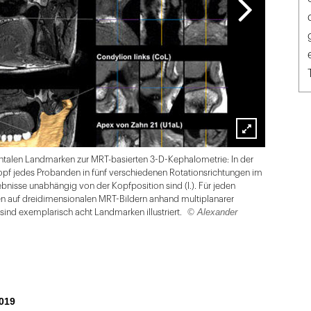
Lightbox
ntalen Landmarken zur MRT-basierten 3-D-Kephalometrie: In der
öffnen
pf jedes Probanden in fünf verschiedenen Rotationsrichtungen im
nisse unabhängig von der Kopfposition sind (I.). Für jeden
auf dreidimensionalen MRT-Bildern anhand multiplanarer
© Alexander
 sind exemplarisch acht Landmarken illustriert.
019