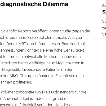
s diagnostische Dilemma
Sa
S
Sp
we
 Scientific Reports veröffentlichten Studie zeigen die
S
 sich dreidimensionale kephalometrische Analysen
reien Dental-MRT durchführen lassen. Basierend auf
enmessungen konnten sie eine hohe Genauigkeit
t für ihre neu entwickelte Methode nachweisen.
Verfahren bietet vielfältige neue Möglichkeiten in
 Diagnostik. Insbesondere Patienten in der
in der MKG-Chirurgie könnten in Zukunft von diesen
ahmen profitieren.
ale Volumentomografie (DVT) als Goldstandard für die
re Anwendbarkeit ist jedoch aufgrund der
eschränkt. Prinzipiell verändert sich diese