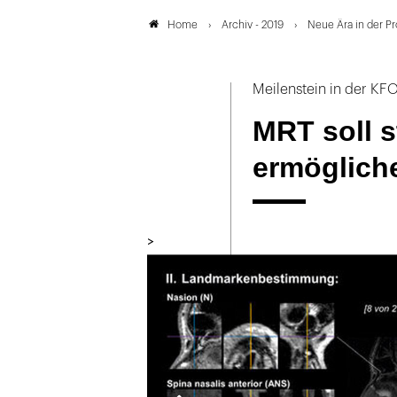
Archiv - 2019
Neue Ära in der P
Home
Meilenstein in der K
MRT soll s
ermöglich
>