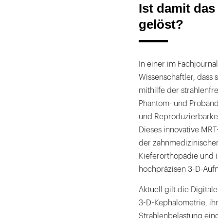
Ist damit da
gelöst?
In einer im Fachjournal
Wissenschaftler, dass
mithilfe der strahlenf
Phantom- und Proband
und Reproduzierbarkei
Dieses innovative MRT-
der zahnmedizinischen
Kieferorthopädie und 
hochpräzisen 3-D-Aufn
Aktuell gilt die Digit
3-D-Kephalometrie, ih
Strahlenbelastung eing