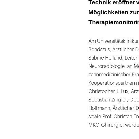
Technik eröffnet 
Möglichkeiten z
Therapiemonitori
Am Universitätskliniku
Bendszus, Ärztlicher D
Sabine Heiland, Leiter
Neuroradiologie, an M
zahnmedizinischer Fr
Kooperationspartnern i
Christopher J. Lux, Ärz
Sebastian Zingler, Ober
Hoffmann, Ärztlicher Di
sowie Prof. Christan Fr
MKG-Chirurgie, wurde 