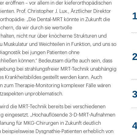
ker eröffnen – vor allem in der kieferorthopädischen
nten. Prof. Christopher J. Lux., Ärztlicher Direktor
erorthopädie: „Die Dental-MRT könnte in Zukunft die
chern, da wir durch sie wertvolle
halten, nicht nur über knöcherne Strukturen und
u Muskulatur und Weichteilen in Funktion, und uns so
iagnostik bei jungen Patienten ohne
chließen können.“ Bedeutsam dürfte auch sein, dass
ldgebung bei strahlungsfreier MRT-Technik unabhängig
 Krankheitsbildes gestellt werden kann. Auch
n zum Therapie-Monitoring komplexer Fälle wären
tzaspekten unproblematisch.
wird die MRT-Technik bereits bei verschiedenen
ßig eingesetzt. „Hochauflösende 3-D-MRT-Aufnahmen
lanung für MKG-Chirurgen in Zukunft deutlich
 beispielsweise Dysgnathie-Patienten erheblich von