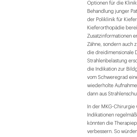
Optionen für die Klini
Behandlung junger Patie
der Poliklinik für Kief
Kieferorthopädie berei
Zusatzinformationen er
Zähne, sondern auch z
die dreidimensionale D
Strahlenbelastung ers
die Indikation zur Bi
vom Schweregrad eines
wiederholte Aufnahme
dann aus Strahlenschu
In der MKG-Chirurgie 
Indikationen regelmä
könnten die Therapiep
verbessern. So würden