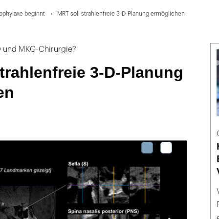
rophylaxe beginnt
MRT soll strahlenfreie 3-D-Planung ermöglichen
FO und MKG-Chirurgie?
trahlenfreie 3-D-Planung
en