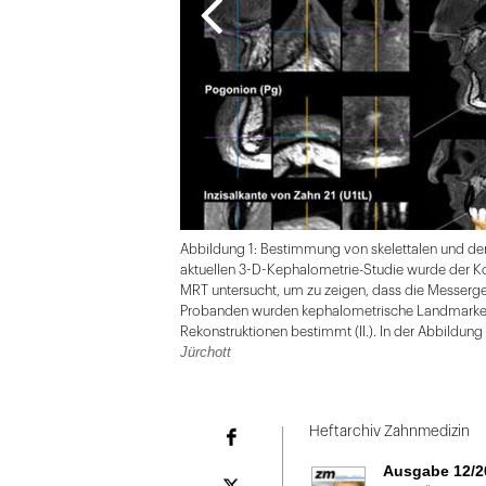
Abbildung 1: Bestimmung von skelettalen und de
aktuellen 3-D-Kephalometrie-Studie wurde der Ko
MRT untersucht, um zu zeigen, dass die Messergeb
Probanden wurden kephalometrische Landmarken 
Rekonstruktionen bestimmt (II.). In der Abbildung
Jürchott
Folie
1
Heftarchiv Zahnmedizin
Facebook
von
Ausgabe 12/2