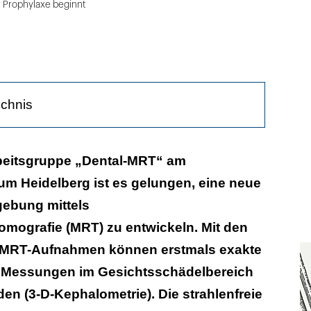
r Prophylaxe beginnt
ichnis
diagnostische Dilemma gelöst?
beitsgruppe „Dental-MRT“ am
kum Heidelberg ist es gelungen, eine neue
e MRT-Bilder in sieben Minuten
gebung mittels
mografie (MRT) zu entwickeln. Mit den
 MRT-Aufnahmen können erstmals exakte
 Messungen im Gesichtsschädelbereich
en (3-D-Kephalometrie). Die strahlenfreie