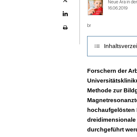
2
Plattform
Neue Ära in de
X
16.06.2019
LinekdIn
br
Seite
ausdrucken
Inhaltsverze
Ist damit das 
Forschern der Ar
Universitätsklini
Hochauflösend
Methode zur Bild
Literatur:
Magnetresonanzto
hochaufgelösten
dreidimensionale
durchgeführt werd