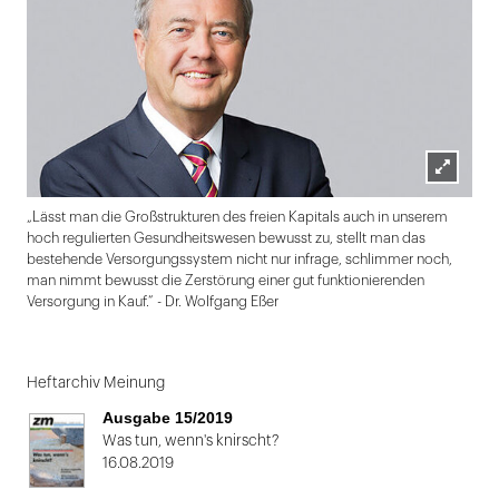
Lightbox
„Lässt man die Großstrukturen des freien Kapitals auch in unserem
öffnen
hoch regulierten Gesundheitswesen bewusst zu, stellt man das
bestehende Versorgungssystem nicht nur infrage, schlimmer noch,
man nimmt bewusst die Zerstörung einer gut funktionierenden
Versorgung in Kauf.“ - Dr. Wolfgang Eßer
Folie
1
Heftarchiv Meinung
von
Ausgabe 15/2019
2
Was tun, wenn's knirscht?
16.08.2019