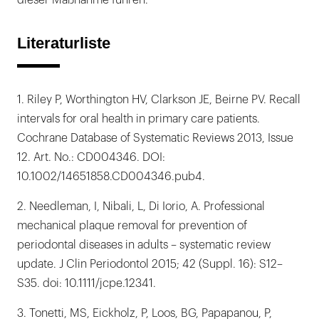
dieser Maßnahme führen.
Literaturliste
1. Riley P, Worthington HV, Clarkson JE, Beirne PV. Recall
intervals for oral health in primary care patients.
Cochrane Database of Systematic Reviews 2013, Issue
12. Art. No.: CD004346. DOI:
10.1002/14651858.CD004346.pub4.
2. Needleman, I, Nibali, L, Di Iorio, A. Professional
mechanical plaque removal for prevention of
periodontal diseases in adults – systematic review
update. J Clin Periodontol 2015; 42 (Suppl. 16): S12–
S35. doi: 10.1111/jcpe.12341.
3. Tonetti, MS, Eickholz, P, Loos, BG, Papapanou, P,