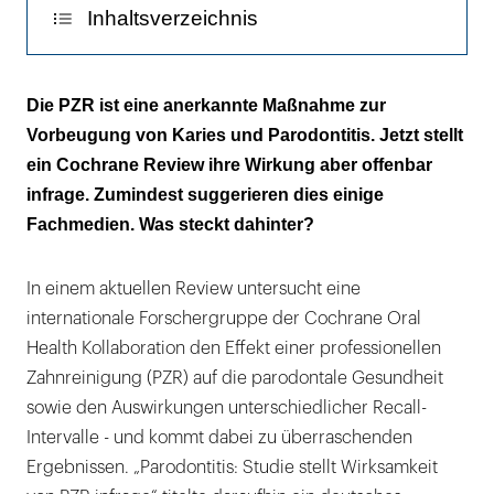
Inhaltsverzeichnis
Die Durchführung von
Die PZR ist eine anerkannte Maßnahme zur
Mundhygieneinstruktionen war in der Test-
Vorbeugung von Karies und Parodontitis. Jetzt stellt
und der Kontrollgruppe uneinheitlich
ein Cochrane Review ihre Wirkung aber offenbar
infrage. Zumindest suggerieren dies einige
Laut Experten ist eine regelmäßige PZR
Fachmedien. Was steckt dahinter?
essenziell, um die Voraussetzung für eine
adäquate häusliche Mundhygiene zu
In einem aktuellen Review untersucht eine
schaffen
internationale Forschergruppe der Cochrane Oral
Das ist die Reduzierung der PZR auf eine
Health Kollaboration den Effekt einer professionellen
zahnmedizinische Waschstraße
Zahnreinigung (PZR) auf die parodontale Gesundheit
sowie den Auswirkungen unterschiedlicher Recall-
Literaturliste
Intervalle - und kommt dabei zu überraschenden
Ergebnissen. „Parodontitis: Studie stellt Wirksamkeit