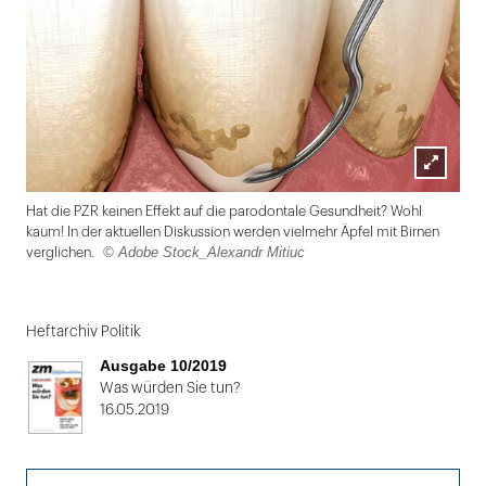
Lightbox
Hat die PZR keinen Effekt auf die parodontale Gesundheit? Wohl
öffnen
kaum! In der aktuellen Diskussion werden vielmehr Äpfel mit Birnen
© Adobe Stock_Alexandr Mitiuc
verglichen.
Folie
1
Heftarchiv Politik
von
Ausgabe 10/2019
2
Was würden Sie tun?
16.05.2019