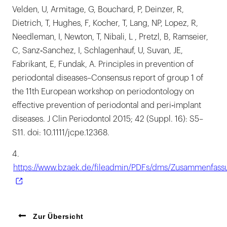
Velden, U, Armitage, G, Bouchard, P, Deinzer, R,
Dietrich, T, Hughes, F, Kocher, T, Lang, NP, Lopez, R,
Needleman, I, Newton, T, Nibali, L , Pretzl, B, Ramseier,
C, Sanz‐Sanchez, I, Schlagenhauf, U, Suvan, JE,
Fabrikant, E, Fundak, A. Principles in prevention of
periodontal diseases–Consensus report of group 1 of
the 11th European workshop on periodontology on
effective prevention of periodontal and peri‐implant
diseases. J Clin Periodontol 2015; 42 (Suppl. 16): S5–
S11. doi: 10.1111/jcpe.12368.
4.
https://www.bzaek.de/fileadmin/PDFs/dms/Zusammenfas
Zur Übersicht