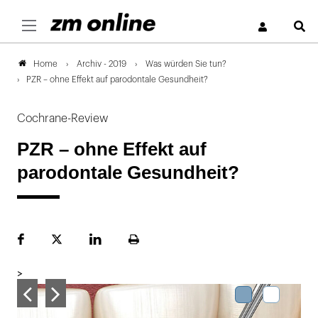
S
Archiv - 2019
Was würden Sie tun?
Home
PZR – ohne Effekt auf parodontale Gesundheit?
Cochrane-Review
PZR – ohne Effekt auf
parodontale Gesundheit?
Facebook
Plattform
LinekdIn
Seite
X
ausdrucken
>