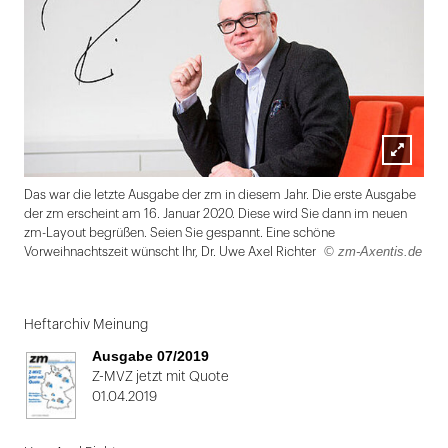
Lightbox
Das war die letzte Ausgabe der zm in diesem Jahr. Die erste Ausgabe
öffnen
der zm erscheint am 16. Januar 2020. Diese wird Sie dann im neuen
zm-Layout begrüßen. Seien Sie gespannt. Eine schöne
© zm-Axentis.de
Vorweihnachtszeit wünscht Ihr, Dr. Uwe Axel Richter
Folie
1
Heftarchiv Meinung
von
Ausgabe 07/2019
2:
Z-MVZ jetzt mit Quote
01.04.2019
Dr.
Uwe