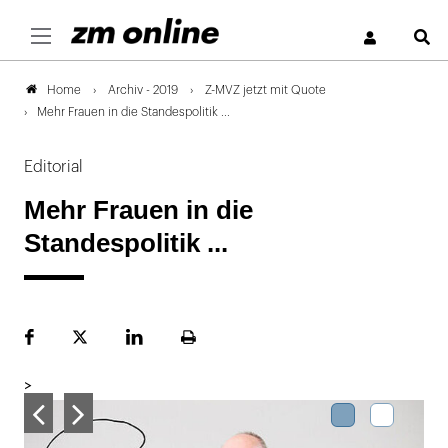
S
Archiv - 2019
Z-MVZ jetzt mit Quote
Home
Mehr Frauen in die Standespolitik ...
Editorial
Mehr Frauen in die
Standespolitik ...
Facebook
Plattform
LinekdIn
Seite
X
ausdrucken
>