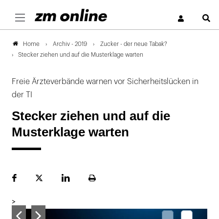
S
Archiv - 2019
Zucker - der neue Tabak?
Home
Stecker ziehen und auf die Musterklage warten
Freie Ärzteverbände warnen vor Sicherheitslücken in
der TI
Stecker ziehen und auf die
Musterklage warten
Facebook
Plattform
LinekdIn
Seite
X
ausdrucken
>