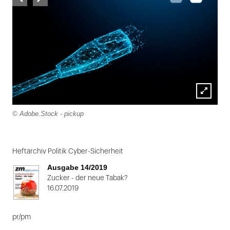
Lightbox
© Adobe.Stock - pickup
öffnen
Folie
1
Heftarchiv Politik Cyber-Sicherheit
von
Ausgabe 14/2019
2
Zucker - der neue Tabak?
16.07.2019
pr/pm