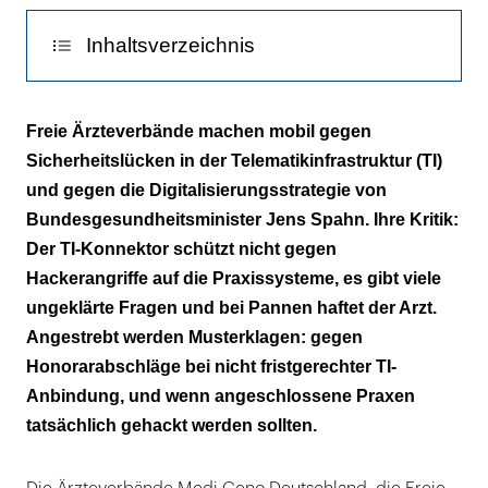
Inhaltsverzeichnis
Per Gericht gegen „staatlich erzwungene
Freie Ärzteverbände machen mobil gegen
Vernetzung“
Sicherheitslücken in der Telematikinfrastruktur (TI)
und gegen die Digitalisierungsstrategie von
Überschreitet das SGB hier eine Grenze?
Bundesgesundheitsminister Jens Spahn. Ihre Kritik:
„Das Sicherheitsniveau der Praxis-IT wird
Der TI-Konnektor schützt nicht gegen
steigen“
Hackerangriffe auf die Praxissysteme, es gibt viele
ungeklärte Fragen und bei Pannen haftet der Arzt.
„Der Arzt ist nur für die Systeme innerhalb
Angestrebt werden Musterklagen: gegen
der Praxis verantwortlich“
Honorarabschläge bei nicht fristgerechter TI-
Anbindung, und wenn angeschlossene Praxen
tatsächlich gehackt werden sollten.