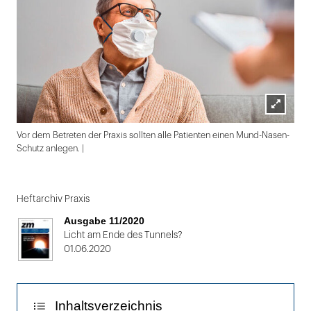
Lightbox
Vor dem Betreten der Praxis sollten alle Patienten einen Mund-Nasen-
öffnen
Schutz anlegen. |
Folie
1
Heftarchiv Praxis
von
Ausgabe 11/2020
2
Licht am Ende des Tunnels?
01.06.2020
Inhaltsverzeichnis