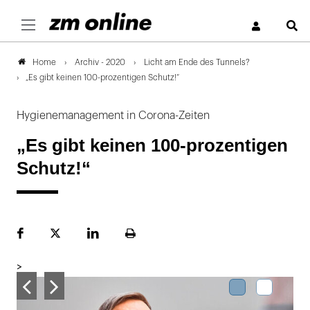
S
Archiv - 2020
Licht am Ende des Tunnels?
Home
„Es gibt keinen 100-prozentigen Schutz!“
Hygienemanagement in Corona-Zeiten
„Es gibt keinen 100-prozentigen
Schutz!“
Facebook
Plattform
LinekdIn
Seite
X
ausdrucken
>