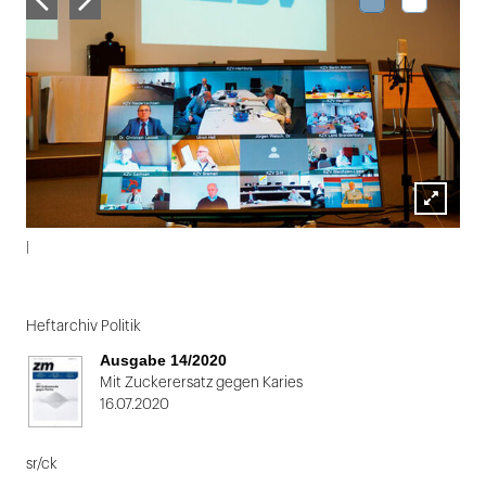
Lightbox
|
öffnen
Folie
1
Heftarchiv Politik
von
Ausgabe 14/2020
2
Mit Zuckerersatz gegen Karies
16.07.2020
sr/ck