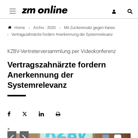
S
Archiv - 2020
Mit Zuckerersatz gegen Karies
Home
Vertragszahnärzte fordern Anerkennung der Systemrelevanz
KZBV-Vertreterversammlung per Videokonferenz
Vertragszahnärzte fordern
Anerkennung der
Systemrelevanz
Facebook
Plattform
LinekdIn
Seite
X
ausdrucken
>