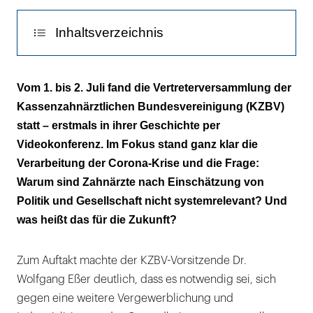
Inhaltsverzeichnis
Bittere und ernüchternde Zwischenbilanz
Vom 1. bis 2. Juli fand die Vertreterversammlung der
Kassenzahnärztlichen Bundesvereinigung (KZBV)
I-MVZ: gerne angesiedelt im Speckgürtel
statt – erstmals in ihrer Geschichte per
Weg für Videoangebote ist frei
Videokonferenz. Im Fokus stand ganz klar die
Verarbeitung der Corona-Krise und die Frage:
IT-Sicherheitsrichtlinie auf der Zielgeraden
Warum sind Zahnärzte nach Einschätzung von
Politik und Gesellschaft nicht systemrelevant? Und
was heißt das für die Zukunft?
Zum Auftakt machte der KZBV-Vorsitzende Dr.
Wolfgang Eßer deutlich, dass es notwendig sei, sich
gegen eine weitere Vergewerblichung und