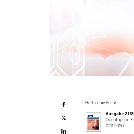
|
Folie
1
Heftarchiv Politik
Facebook
von
Ausgabe 21/2
2
Plattform
Odontogene Er
X
01.11.2020