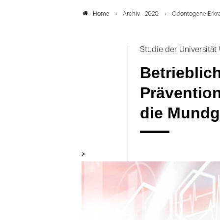
Archiv - 2020
Odontogene Erkr
Home
Studie der Universitä
Betrieblic
Präventio
die Mundg
>