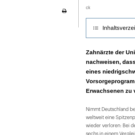
LinekdIn
ck
Seite
ausdrucken
Inhaltsverze
Weniger Beläge
Zahnärzte der Uni
nachweisen, dass
Fazit für die Pr
eines niedrigschw
Vorsorgeprogram
Erwachsenen zu 
Nimmt Deutschland bei
weltweit eine Spitzen
wieder verloren: Bei d
sechs in einem Vergle