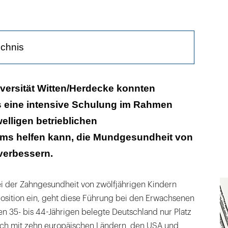
ichnis
 und besseres Zahnfleisch
versität Witten/Herdecke konnten
 eine intensive Schulung im Rahmen
axis
elligen betrieblichen
ms helfen kann, die Mundgesundheit von
verbessern.
 der Zahngesundheit von zwölfjährigen Kindern
position ein, geht diese Führung bei den Erwachsenen
en 35- bis 44-Jährigen belegte Deutschland nur Platz
ich mit zehn europäischen Ländern, den USA und