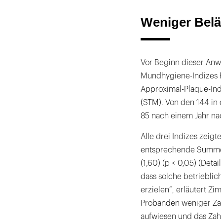
Weniger Belä
Vor Beginn dieser Anw
Mundhygiene-Indizes Pa
Approximal-Plaque-In
(STM). Von den 144 in
85 nach einem Jahr na
Alle drei Indizes zeig
entsprechende Summens
(1,60) (p < 0,05) (Deta
dass solche betriebl
erzielen“, erläutert Z
Probanden weniger Zah
aufwiesen und das Zah