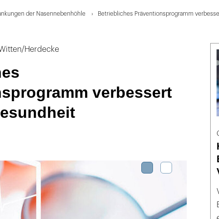
ankungen der Nasennebenhöhle
Betriebliches Präventionsprogramm verbess
t Witten/Herdecke
hes
nsprogramm verbessert
esundheit