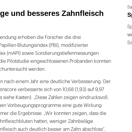
Sa
ge und besseres Zahnfleisch
S
Sp
we
endung erhoben die Forscher die drei
S
pillen-Blutungsindex (PBI), modifizierter
dex (mAPI) sowie Sondierungstiefenmessungen
 die Pilotstudie eingeschlossenen Probanden konnten
chuntersucht werden.
ten nach einem Jahr eine deutliche Verbesserung. Der
core verbesserte sich von 10,68 (1,93) auf 9,97
ils siehe Kasten). „Diese Zahlen zeigen eindrucksvoll,
ichen Vorbeugungsprogramme eine gute Wirkung
immer die Ergebnisse. „Wir konnten zeigen, dass die
nfleischbluten hatten, weniger Zahnbeläge
nfleisch auch deutlich besser am Zahn abschloss“,