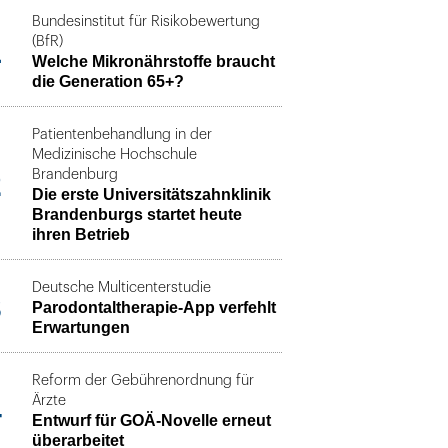
Bundesinstitut für Risikobewertung
1
(BfR)
Welche Mikronährstoffe braucht
die Generation 65+?
Patientenbehandlung in der
Medizinische Hochschule
2
Brandenburg
Die erste Universitätszahnklinik
Brandenburgs startet heute
ihren Betrieb
Deutsche Multicenterstudie
3
Parodontaltherapie-App verfehlt
Erwartungen
Reform der Gebührenordnung für
4
Ärzte
Entwurf für GOÄ-Novelle erneut
überarbeitet