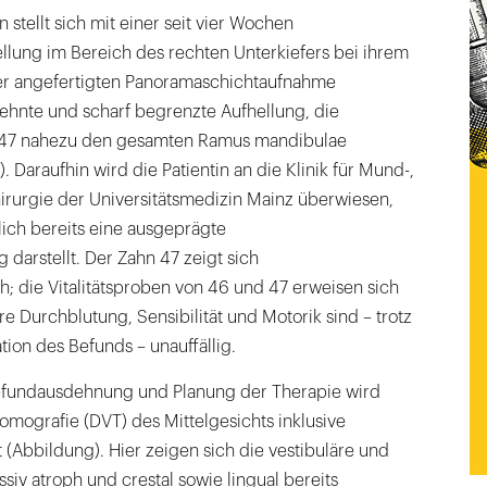
n stellt sich mit einer seit vier Wochen
llung im Bereich des rechten Unterkiefers bei ihrem
der angefertigten Panoramaschichtaufnahme
ehnte und scharf begrenzte Aufhellung, die
 47 nahezu den gesamten Ramus mandibulae
 Daraufhin wird die Patientin an die Klinik für Mund-,
irurgie der Universitätsmedizin Mainz überwiesen,
zlich bereits eine ausgeprägte
arstellt. Der Zahn 47 zeigt sich
; die Vitalitätsproben von 46 und 47 erweisen sich
ere Durchblutung, Sensibilität und Motorik sind – trotz
tion des Befunds – unauffällig.
efundausdehnung und Planung der Therapie wird
omografie (DVT) des Mittelgesichts inklusive
t (Abbildung). Hier zeigen sich die vestibuläre und
iv atroph und crestal sowie lingual bereits