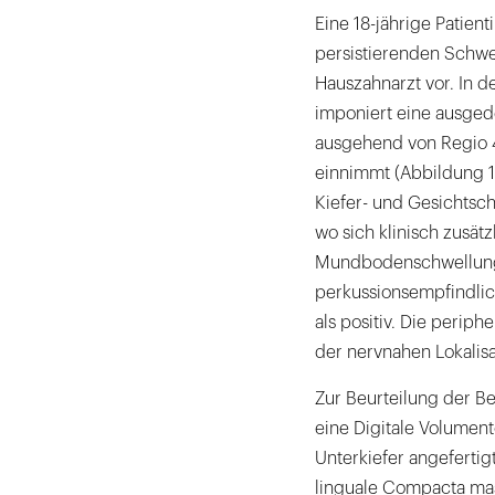
Eine 18-jährige Patienti
persistierenden Schwe
Hauszahnarzt vor. In 
imponiert eine ausged
ausgehend von Regio
einnimmt (Abbildung 1).
Kiefer- und Gesichtsch
wo sich klinisch zusät
Mundbodenschwellung d
perkussionsempfindlich
als positiv. Die periph
der nervnahen Lokalisa
Zur Beurteilung der B
eine Digitale Volument
Unterkiefer angefertig
linguale Compacta mass