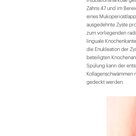
Intubationsnarkose gest
Zahns 47 und im Berei
eines Mukoperiostlappe
ausgedehnte Zyste pro
zum vorliegenden radi
linguale Knochenkante.
die Enukleation der Zy
beteiligten Knochenan
Spülung kann der ents
Kollagenschwämmen mi
gedeckt werden.