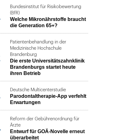
Bundesinstitut für Risikobewertung
1
(BfR)
Welche Mikronährstoffe braucht
die Generation 65+?
Patientenbehandlung in der
Medizinische Hochschule
2
Brandenburg
Die erste Universitätszahnklinik
Brandenburgs startet heute
ihren Betrieb
Deutsche Multicenterstudie
3
Parodontaltherapie-App verfehlt
Erwartungen
Reform der Gebührenordnung für
4
Ärzte
Entwurf für GOÄ-Novelle erneut
überarbeitet