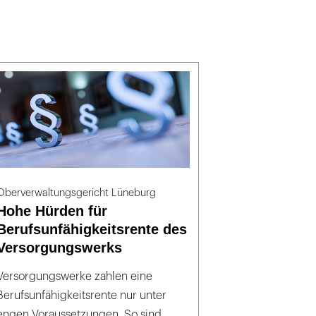
Oberverwaltungsgericht Lüneburg
Hohe Hürden für
Berufsunfähigkeitsrente des
Versorgungswerks
Versorgungswerke zahlen eine
Berufsunfähigkeitsrente nur unter
engen Voraussetzungen. So sind