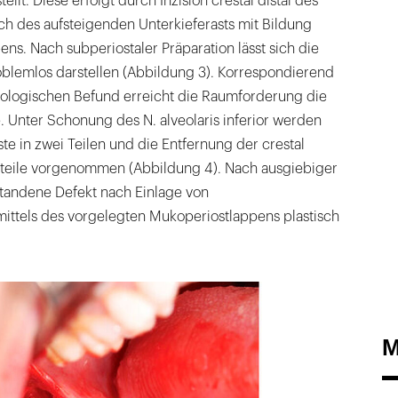
ellt. Diese erfolgt durch Inzision crestal distal des
ch des aufsteigenden Unterkieferasts mit Bildung
ns. Nach subperiostaler Präparation lässt sich die
blemlos darstellen (Abbildung 3). Korrespondierend
ologischen Befund erreicht die Raumforderung die
 Unter Schonung des N. alveolaris inferior werden
ste in zwei Teilen und die Entfernung der crestal
teile vorgenommen (Abbildung 4). Nach ausgiebiger
tandene Defekt nach Einlage von
ttels des vorgelegten Mukoperiostlappens plastisch
M