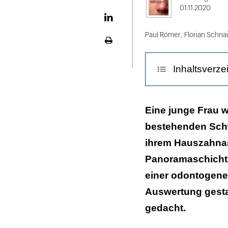
X
01.11.2020
LinekdIn
Paul Römer
,
Florian Schna
Seite
ausdrucken
Inhaltsverze
Diskussion
Eine junge Frau w
bestehenden Schw
ihrem Hauszahnarz
Panoramaschicht
einer odontogenen
Auswertung gestal
gedacht.