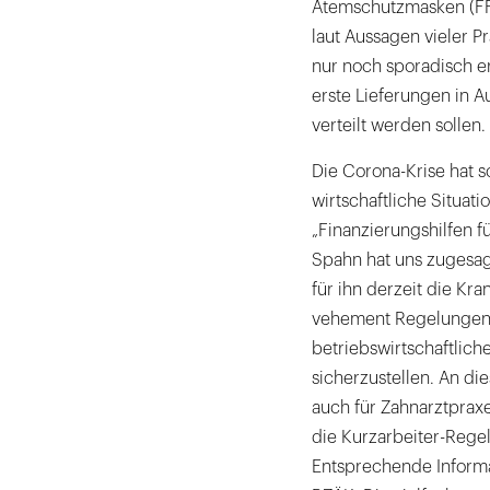
Atemschutzmasken (FFP
laut Aussagen vieler 
nur noch sporadisch er
erste Lieferungen in Au
verteilt werden sollen.
Die Corona-Krise hat s
wirtschaftliche Situat
„Finanzierungshilfen f
Spahn hat uns zugesag
für ihn derzeit die Kr
vehement Regelungen 
betriebswirtschaftlich
sicherzustellen. An di
auch für Zahnarztpraxe
die Kurzarbeiter-Regel
Entsprechende Informa