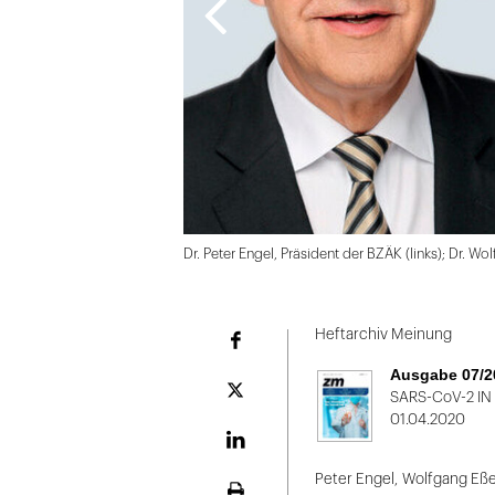
Dr. Peter Engel, Präsident der BZÄK (links); Dr. W
Folie
1
Heftarchiv Meinung
Facebook
von
Ausgabe 07/2
2
Plattform
SARS-CoV-2 IN 
X
01.04.2020
LinekdIn
Peter Engel
,
Wolfgang Eße