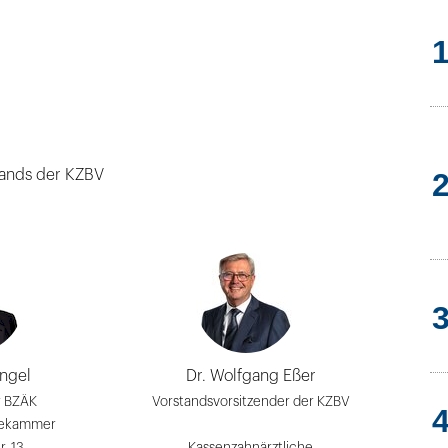
tands der KZBV
Engel
Dr. Wolfgang Eßer
r BZÄK
Vorstandsvorsitzender der KZBV
tekammer
. 13,
Kassenzahnärztliche