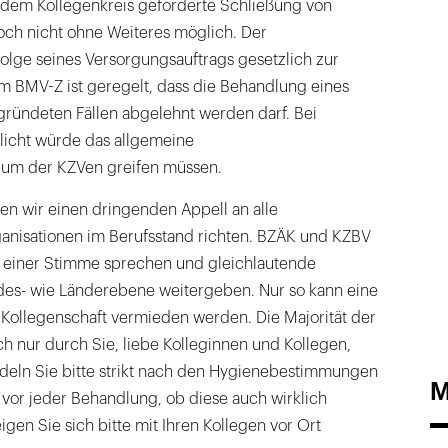
s dem Kollegenkreis geforderte Schließung von
och nicht ohne Weiteres möglich. Der
nfolge seines Versorgungsauftrags gesetzlich zur
 Im BMV-Z ist geregelt, dass die Behandlung eines
gründeten Fällen abgelehnt werden darf. Bei
flicht würde das allgemeine
ium der KZVen greifen müssen.
en wir einen dringenden Appell an alle
anisationen im Berufsstand richten. BZÄK und KZBV
 einer Stimme sprechen und gleichlautende
des- wie Länderebene weitergeben. Nur so kann eine
 Kollegenschaft vermieden werden. Die Majorität der
h nur durch Sie, liebe Kolleginnen und Kollegen,
deln Sie bitte strikt nach den Hygienebestimmungen
M
 vor jeder Behandlung, ob diese auch wirklich
eigen Sie sich bitte mit Ihren Kollegen vor Ort