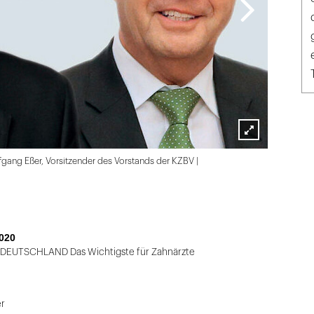
Lightbox
olfgang Eßer, Vorsitzender des Vorstands der KZBV |
öffnen
020
DEUTSCHLAND Das Wichtigste für Zahnärzte
r