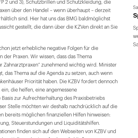
 2 und 3), Schutzbrillen und Schutzkleidung, die
Sa
Praxen über den Handel – wenn überhaupt – derzeit
S
hältlich sind. Hier hat uns das BMG baldmöglichst
ssicht gestellt, die dann über die KZVen direkt an Sie
Sp
we
S
chon jetzt erhebliche negative Folgen für die
ion der Praxen. Wir wissen, dass das Thema
ür Zahnarztpraxen“ zunehmend wichtig wird. Minister
t, das Thema auf die Agenda zu setzen, auch wenn
ankenhäuser Priorität haben. Die KZBV fordert dennoch
ein, die helfen, eine angemessene
e Basis zur Aufrechterhaltung des Praxisbetriebs
eser Stelle möchten wir deshalb nachdrücklich auf die
n bereits möglichen finanziellen Hilfen hinweisen:
ung, Steuerstundungen und Liquiditätshilfen.
tionen finden sich auf den Webseiten von KZBV und