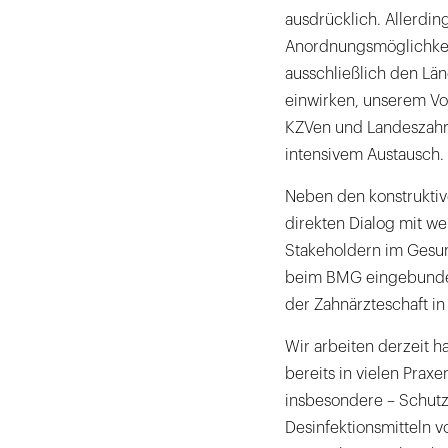
ausdrücklich. Allerdi
Anordnungsmöglichkeit
ausschließlich den Lä
einwirken, unserem Vo
KZVen und Landeszahnä
intensivem Austausch.
Neben den konstrukti
direkten Dialog mit we
Stakeholdern im Gesun
beim BMG eingebunde
der Zahnärzteschaft in
Wir arbeiten derzeit h
bereits in vielen Pra
insbesondere – Schutz
Desinfektionsmitteln 