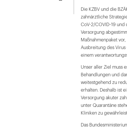
Seite
ausdrucken
Die KZBV und die BZÄK
zahnärztliche Strategi
CoV-2/COVID-19 und di
Versorgung abgestimmt
Maßnahmenpaket vor, 
Ausbreitung des Virus 
einem verantwortungsv
Unser aller Ziel muss e
Behandlungen und damit
weitestgehend zu redu
erhalten. Deshalb ist
Versorgung akuter zahn
unter Quarantäne steh
Kliniken zu gewährleis
Das Bundesministerium