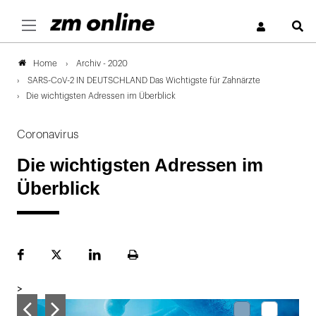
S
Archiv - 2020
Home
SARS-CoV-2 IN DEUTSCHLAND Das Wichtigste für Zahnärzte
Die wichtigsten Adressen im Überblick
Coronavirus
Die wichtigsten Adressen im
Überblick
Facebook
Plattform
LinekdIn
Seite
X
ausdrucken
>