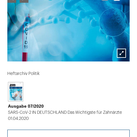
Lightbox
Folie
öffnen
1
Heftarchiv Politik
von
2
Ausgabe 07/2020
SARS-CoV-2 IN DEUTSCHLAND Das Wichtigste für Zahnärzte
01.04.2020