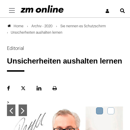
S
Archiv - 2020
Sie nennen es Schutzschirm
Home
Unsicherheiten aushalten lernen
Editorial
Unsicherheiten aushalten lernen
Facebook
Plattform
LinekdIn
Seite
X
ausdrucken
>