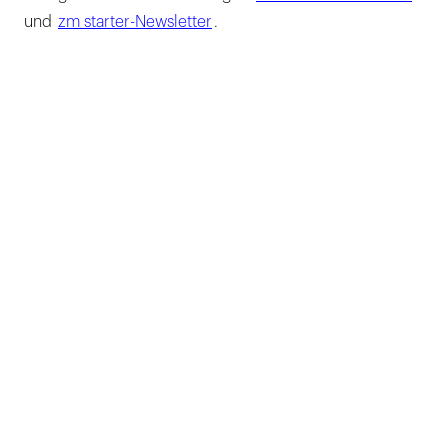
und
zm starter-Newsletter
.