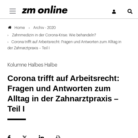
S
Archiv - 2020
Home
Zahnmedizin in der Corona-Krise: Wie behandeln?
Corona trifft auf Arbeitsrecht: Fragen und Antworten zum Alltag in
der Zahnarztpraxis – Teil I
Kolumne Halbes Halbe
Corona trifft auf Arbeitsrecht:
Fragen und Antworten zum
Alltag in der Zahnarztpraxis –
Teil I