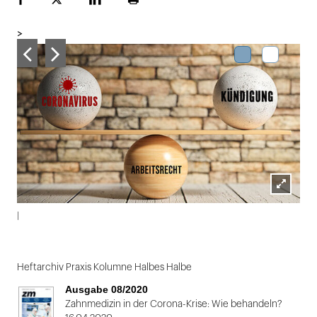
Facebook
Plattform
LinekdIn
Seite
X
ausdrucken
>
Lightbox
|
öffnen
Folie
1
Heftarchiv Praxis Kolumne Halbes Halbe
von
Ausgabe 08/2020
2
Zahnmedizin in der Corona-Krise: Wie behandeln?