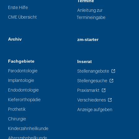
Termine
Erste Hilfe
Anleitung zur
CME Übersicht
Termineingabe
Archiv
zm-starter
Fachgebiete
Inserat
Parodontologie
Stellenangebote
Implantologie
Stellengesuche
Endodontologie
Praxismarkt
Kieferorthopädie
Verschiedenes
Prothetik
Anzeige aufgeben
Chirurgie
Kinderzahnheilkunde
Alterszahnheilkunde