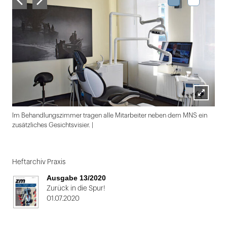
Lightbox
Im Behandlungszimmer tragen alle Mitarbeiter neben dem MNS ein
öffnen
zusätzliches Gesichtsvisier. |
Folie
1
Heftarchiv Praxis
von
Ausgabe 13/2020
2
Zurück in die Spur!
01.07.2020