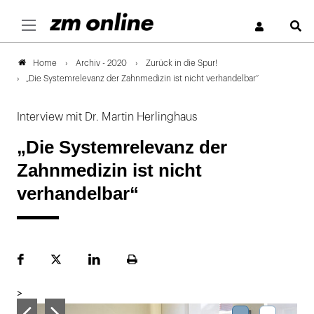
S
Archiv - 2020
Zurück in die Spur!
Home
„Die Systemrelevanz der Zahnmedizin ist nicht verhandelbar“
Interview mit Dr. Martin Herlinghaus
„Die Systemrelevanz der
Zahnmedizin ist nicht
verhandelbar“
Facebook
Plattform
LinekdIn
Seite
X
ausdrucken
>