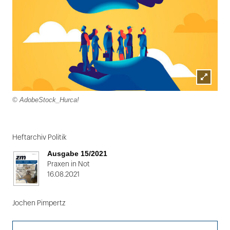
Lightbox
© AdobeStock_Hurca!
öffnen
Folie
1
Heftarchiv Politik
von
Ausgabe 15/2021
2
Praxen in Not
16.08.2021
Jochen Pimpertz