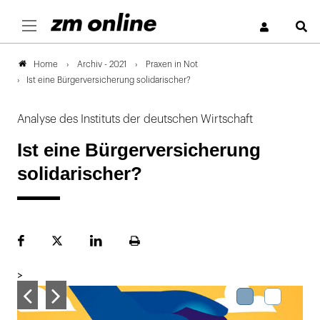
S
Archiv - 2021
Praxen in Not
Home
Ist eine Bürgerversicherung solidarischer?
Analyse des Instituts der deutschen Wirtschaft
Ist eine Bürgerversicherung
solidarischer?
Facebook
Plattform
LinekdIn
Seite
X
ausdrucken
>