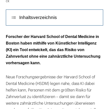
ck
Inhaltsverzeichnis
Die KI soll im Vorfeld die Risikopatienten
Forscher der Harvard School of Dental Medicine in
identifizieren
Boston haben mithilfe von Künstlicher Intelligenz
(KI) ein Tool entwickelt, das das Risiko von
Nach dem KI-Screening folgt dann der
Zahnverlust ohne eine zahnärztliche Untersuchung
Zahnarztbesuch
vorhersagen kann.
Neue Forschungsergebnisse der Harvard School of
Dental Medicine (HSDM) legen nahe, dass KI dabei
helfen kann, Personen mit dem größten Risiko für
Zahnverlust zu identifizieren – damit sie dann für
weitere zahnärztliche Untersuchungen überwiesen