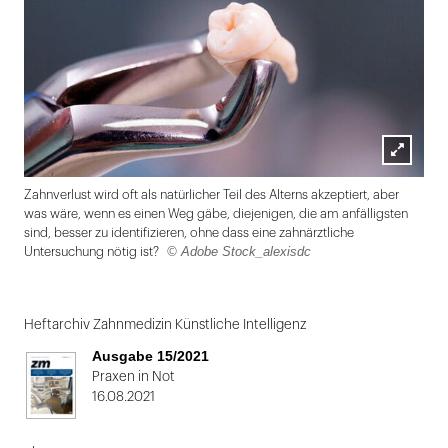
Lightbox
Zahnverlust wird oft als natürlicher Teil des Alterns akzeptiert, aber
öffnen
was wäre, wenn es einen Weg gäbe, diejenigen, die am anfälligsten
sind, besser zu identifizieren, ohne dass eine zahnärztliche
© Adobe Stock_alexisdc
Untersuchung nötig ist?
Folie
1
Heftarchiv Zahnmedizin Künstliche Intelligenz
von
Ausgabe 15/2021
2
Praxen in Not
16.08.2021