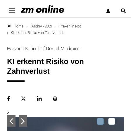
S
Archiv - 2021
Praxen in Not
Home
KI erkennt Risiko von Zahnverlust
Harvard School of Dental Medicine
KI erkennt Risiko von
Zahnverlust
Facebook
Plattform
LinekdIn
Seite
X
ausdrucken
>