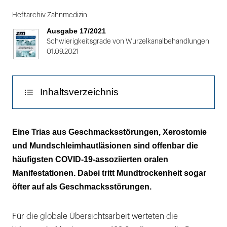
Folie
1
Heftarchiv Zahnmedizin
von
Ausgabe 17/2021
2
Schwierigkeitsgrade von Wurzelkanalbehandlungen
01.09.2021
Inhaltsverzeichnis
Ist Xerostomie ein Frühsymptom?
Eine Trias aus Geschmacksstörungen, Xerostomie
und Mundschleimhautläsionen sind offenbar die
Auch Halitosis trat vermehrt auf
häufigsten COVID-19-assoziierten oralen
Manifestationen. Dabei tritt Mundtrockenheit sogar
öfter auf als Geschmacksstörungen.
Für die globale Übersichtsarbeit werteten die