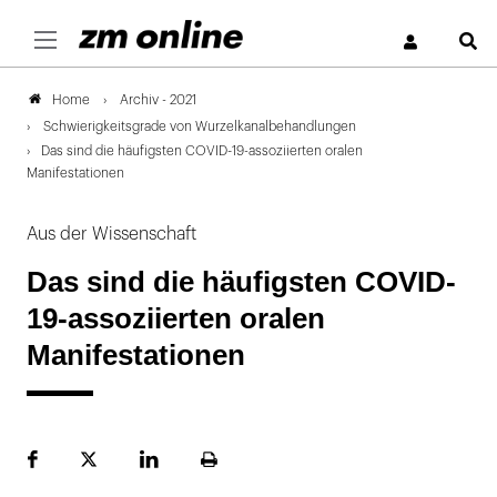
S
Archiv - 2021
Home
Schwierigkeitsgrade von Wurzelkanalbehandlungen
Das sind die häufigsten COVID-19-assoziierten oralen
Manifestationen
Aus der Wissenschaft
Das sind die häufigsten COVID-
19-assoziierten oralen
Manifestationen
Facebook
Plattform
LinekdIn
Seite
X
ausdrucken