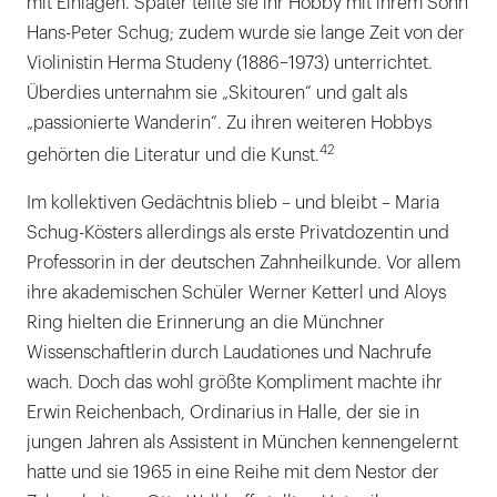
mit Einlagen. Später teilte sie ihr Hobby mit ihrem Sohn
Hans-Peter Schug; zudem wurde sie lange Zeit von der
Violinistin Herma Studeny (1886–1973) unterrichtet.
Überdies unternahm sie „Skitouren“ und galt als
„passionierte Wanderin“. Zu ihren weiteren Hobbys
42
gehörten die Literatur und die Kunst.
Im kollektiven Gedächtnis blieb – und bleibt – Maria
Schug-Kösters allerdings als erste Privatdozentin und
Professorin in der deutschen Zahnheilkunde. Vor allem
ihre akademischen Schüler Werner Ketterl und Aloys
Ring hielten die Erinnerung an die Münchner
Wissenschaftlerin durch Laudationes und Nachrufe
wach. Doch das wohl größte Kompliment machte ihr
Erwin Reichenbach, Ordinarius in Halle, der sie in
jungen Jahren als Assistent in München kennengelernt
hatte und sie 1965 in eine Reihe mit dem Nestor der