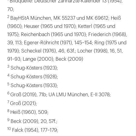
Bildquelle: Deutscher Zahnärzte-Kalender 13 (1954),
70;
2
BayHStA München, MK 55237 und MK 69612; Heiß
(1960); Heuser (1965 und 1970); Ketterl (1965 und
1975); Reichenbach (1965 und 1970); Friederich (1968),
39, 113; Egerer-Röhricht (1971), 145–154; Ring (1975 und
1979); Scheckel (1976), 46, 63f.; Locher (1998), 16, 51,
91–93; Lange (2000); Beck (2009)
3
Schug-Kösters (1923);
4
Schug-Kösters (1928);
5
Schug-Kösters (1933);
6
Groß (2019), 71b; UA LMU München, E-II 3078;
7
Groß (2021);
8
Heiß (1960), 509;
9
Beck (2009), 20, 57f.;
10
Falck (1954), 177–179;