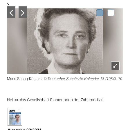
>
Lightbox
© Deutscher Zahnärzte-Kalender 13 (1954), 70
Maria Schug-Kösters
öffnen
Folie
1
Heftarchiv Gesellschaft Pionierinnen der Zahnmedizin
von
2