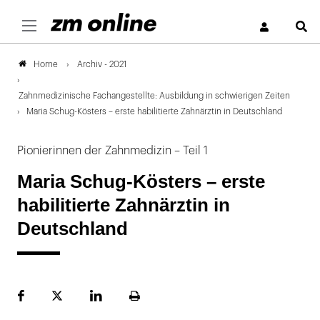
S
Archiv - 2021
Home
Zahnmedizinische Fachangestellte: Ausbildung in schwierigen Zeiten
Maria Schug-Kösters – erste habilitierte Zahnärztin in Deutschland
Pionierinnen der Zahnmedizin – Teil 1
Maria Schug-Kösters – erste
habilitierte Zahnärztin in
Deutschland
Facebook
Plattform
LinekdIn
Seite
X
ausdrucken