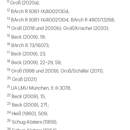
11
Groß (2020a);
12
BArch R 9361-IX/40021304;
13
BArch R 9361-IX/40021304; BArch R 4901/13268;
14
Groß (2018 und 2020b); Groß/Krischel (2020);
15
Beck (2009), 19;
16
BArch R 73/16073;
17
Beck (2009), 23;
18
Beck (2009), 22–29, 59;
19
Groß (1998 und 2009); Groß/Schäfer (2011);
20
Groß (2021)
21
UA LMU München, E-II-3078;
22
Beck (2009), 15;
23
Beck (2009), 27f.;
24
Heiß (1960), 509;
25
Schug-Kösters (1959);
26