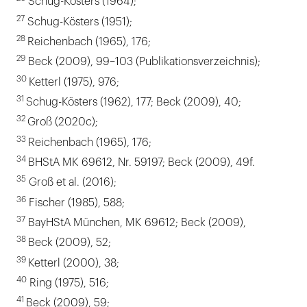
Schug-Kösters (1964);
27
Schug-Kösters (1951);
28
Reichenbach (1965), 176;
29
Beck (2009), 99–103 (Publikationsverzeichnis);
30
Ketterl (1975), 976;
31
Schug-Kösters (1962), 177; Beck (2009), 40;
32
Groß (2020c);
33
Reichenbach (1965), 176;
34
BHStA MK 69612, Nr. 59197; Beck (2009), 49f.
35
Groß et al. (2016);
36
Fischer (1985), 588;
37
BayHStA München, MK 69612; Beck (2009),
38
Beck (2009), 52;
39
Ketterl (2000), 38;
40
Ring (1975), 516;
41
Beck (2009), 59;