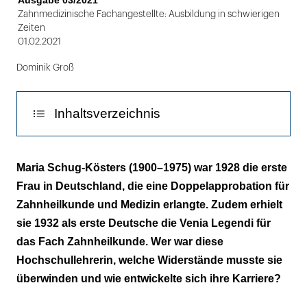
Ausgabe 03/2021
Zahnmedizinische Fachangestellte: Ausbildung in schwierigen
Zeiten
01.02.2021
Dominik Groß
Inhaltsverzeichnis
Parteilpolitisch galt sie 1945 als neutral
Maria Schug-Kösters (1900–1975) war 1928 die erste
Frau in Deutschland, die eine Doppelapprobation für
Die Universitätsposten waren in Männerhand
Zahnheilkunde und Medizin erlangte. Zudem erhielt
Ihrer Zeit war Sie um Jahre voraus
sie 1932 als erste Deutsche die Venia Legendi für
das Fach Zahnheilkunde. Wer war diese
Falschaussagen sollten sie diskreditieren
Hochschullehrerin, welche Widerstände musste sie
überwinden und wie entwickelte sich ihre Karriere?
Die Professorin war auch eine gute Violinistin