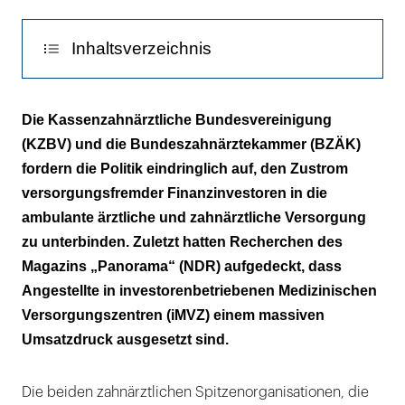
Inhaltsverzeichnis
„Es ist bereits fünf nach zwölf!“
Die Kassenzahnärztliche Bundesvereinigung
(KZBV) und die Bundeszahnärztekammer (BZÄK)
Spekulanten schlucken Deutschlands Praxen
fordern die Politik eindringlich auf, den Zustrom
Ein Patient ohne Geld ist kein guter Patient
versorgungsfremder Finanzinvestoren in die
ambulante ärztliche und zahnärztliche Versorgung
Sie müssen das aber machen lassen – sonst
zu unterbinden. Zuletzt hatten Recherchen des
erblinden Sie!
Magazins „Panorama“ (NDR) aufgedeckt, dass
Angestellte in investorenbetriebenen Medizinischen
Versorgungszentren (iMVZ) einem massiven
Umsatzdruck ausgesetzt sind.
Die beiden zahnärztlichen Spitzenorganisationen, die