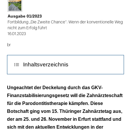
Dr.
Christian
Ausgabe 01/2023
Fortbildung „Die Zweite Chance“: Wenn der konventionelle Weg
Junge,
nicht zum Erfolg führt
Präsident
16.01.2023
der
br
Landeszahnärztekammer
Thüringen
Inhaltsverzeichnis
Die aktuelle Gesundheitspolitik ist ein
Ungeachtet der Deckelung durch das GKV-
Ärgernis
Finanzstabilisierungsgesetz will die Zahnärzteschaft
für die Parodontitistherapie kämpfen. Diese
Parodontitis ist eine „Signature“-Erkrankung
Botschaft ging vom 15. Thüringer Zahnärztetag aus,
der am 25. und 26. November in Erfurt stattfand und
sich mit den aktuellen Entwicklungen in der