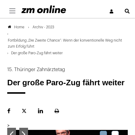
S
Archiv - 2023
Home
Fortbildung „Die Zweite Chance“: Wenn der konventionelle Weg nicht
zum Erfolg führt
Der große Paro-Zug fährt weiter
15. Thüringer Zahnärztetag
Der große Paro-Zug fährt weiter
Facebook
Plattform
LinekdIn
Seite
X
ausdrucken
>