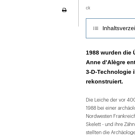
Grab
LinekdIn
und
ck
Seite
Porträt
ausdrucken
von
Inhaltsverze
Anne
d'Alègre
Eine Ligatur h
1988 wurden die 
Anne d'Alègre ent
Die Folgen de
3-D-Technologie 
Sie wollte und
rekonstruiert.
Die Leiche der vor 40
1988 bei einer archäo
Nordwesten Frankreich
Skelett - und ihre Zäh
stellten die Archäologe