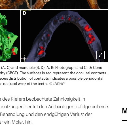
Lightbox
a (A, C) and mandible (B, D). A, B: Photograph and C, D: Cone
öffnen
(CBCT). The surfaces in red represent the occlusal contacts.
us distribution of contacts indicates a possible periodontal
© INRAP
e occlusal wear of the teeth.
te des Kiefers beobachtete Zahnlosigkeit in
nutzungen deutet den Archäologen zufolge auf eine
M
 Behandlung und den endgültigen Verlust der
 ein Molar, hin.