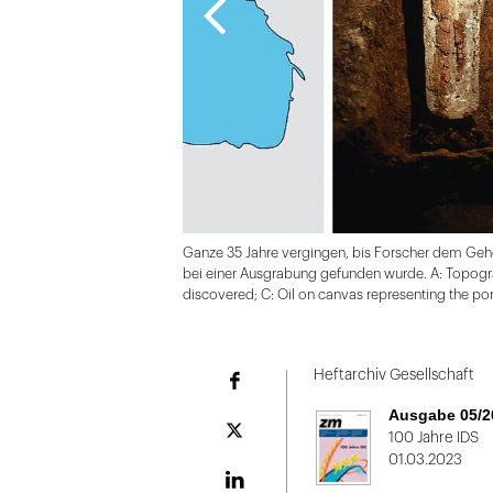
Ganze 35 Jahre vergingen, bis Forscher dem Gehe
bei einer Ausgrabung gefunden wurde. A: Topograp
discovered; C: Oil on canvas representing the port
Folie
1
Heftarchiv Gesellschaft
Facebook
von
Ausgabe 05/2
2:
Plattform
100 Jahre IDS
X
01.03.2023
Skelettfund,