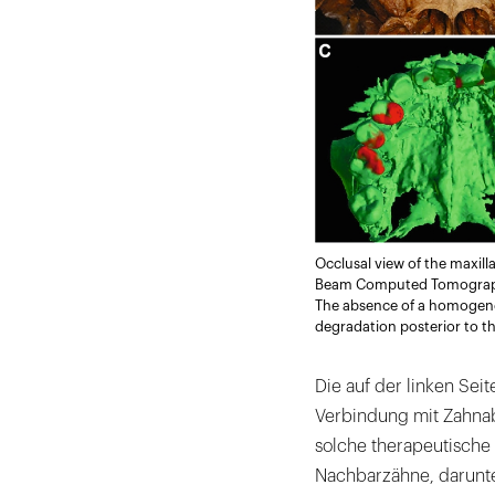
Occlusal view of the maxill
Beam Computed Tomography 
The absence of a homogeneo
degradation posterior to th
Die auf der linken Sei
Verbindung mit Zahnab
solche therapeutische
Nachbarzähne, darunter