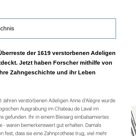
ichnis
ielt die Prämolaren zusammen
Überreste der 1619 verstorbenen Adeligen
deckt. Jetzt haben Forscher mithilfe von
r Apparatur waren verheerend
ihre Zahngeschichte und ihr Leben
 musste gepflegt aussehen
0 Jahren verstorbenen Adeligen Anne d'Alègre wurde
logischen Ausgrabung im Chateau de Laval im
s gefunden. Ihr in einem Bleisarg einbalsamiertes
ne - waren bemerkenswert gut erhalten. Damals
n fest, dass sie eine Zahnprothese trug, viel mehr