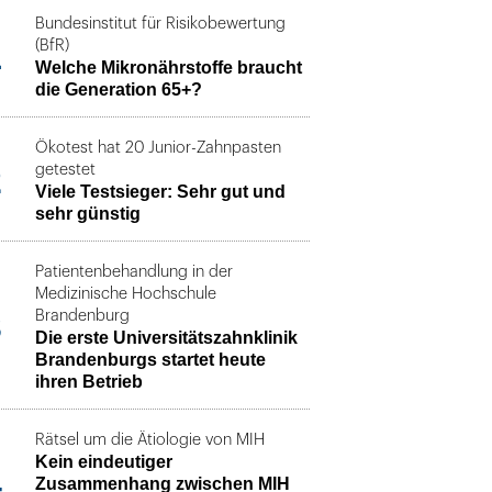
Bundesinstitut für Risikobewertung
1
(BfR)
Welche Mikronährstoffe braucht
die Generation 65+?
Ökotest hat 20 Junior-Zahnpasten
2
getestet
Viele Testsieger: Sehr gut und
sehr günstig
Patientenbehandlung in der
Medizinische Hochschule
3
Brandenburg
Die erste Universitätszahnklinik
Brandenburgs startet heute
ihren Betrieb
Rätsel um die Ätiologie von MIH
Kein eindeutiger
4
Zusammenhang zwischen MIH