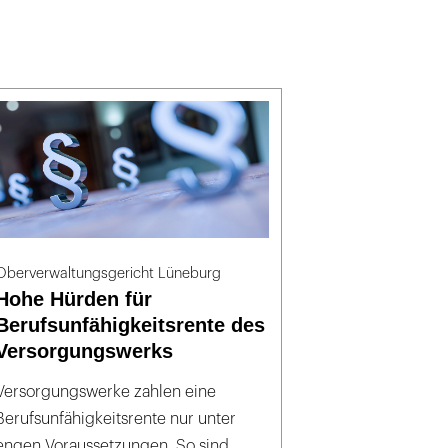
Oberverwaltungsgericht Lüneburg
Hohe Hürden für
Berufsunfähigkeitsrente des
Versorgungswerks
Versorgungswerke zahlen eine
Berufsunfähigkeitsrente nur unter
engen Voraussetzungen. So sind