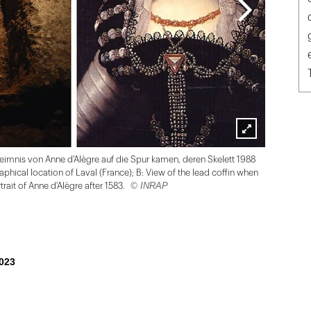
Lightbox
imnis von Anne d'Alègre auf die Spur kamen, deren Skelett 1988
öffnen
hical location of Laval (France); B: View of the lead coffin when
© INRAP
rait of Anne d'Alègre after 1583.
023