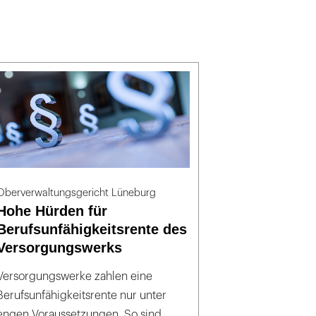
Oberverwaltungsgericht Lüneburg
Hohe Hürden für
Berufsunfähigkeitsrente des
Versorgungswerks
Versorgungswerke zahlen eine
Berufsunfähigkeitsrente nur unter
engen Voraussetzungen. So sind