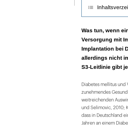
Inhaltsverze
Was hat sich be
Was tun, wenn ein
Versorgung mit I
Anamnese bezüg
Implantation bei 
Empfehlungen 
allerdings nicht i
Fazit
S3-Leitlinie gibt 
Diabetes mellitus und 
zunehmendes Gesundhei
weitreichenden Auswi
und Selimovic, 2010; Kh
dass in Deutschland e
Jahren an einem Diabe