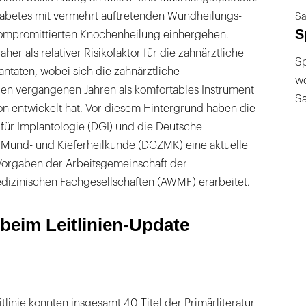
abetes mit vermehrt auftretenden Wundheilungs­
Sa
S
kompromittierten Knochenheilung einhergehen.
aher als relativer Risikofaktor für die zahnärztliche
Sp
antaten, wobei sich die zahnärztliche
we
 den vergangenen Jahren als komfortables Instrument
S
ion entwickelt hat. Vor diesem Hintergrund haben die
für Implantologie (DGI) und die Deutsche
, Mund- und Kieferheilkunde (DGZMK) eine aktuelle
 Vorgaben der Arbeitsgemeinschaft der
dizinischen Fachgesellschaften (AWMF) erarbeitet.
beim Leitlinien-­Update
eitlinie konnten insgesamt 40 Titel der Primärliteratur