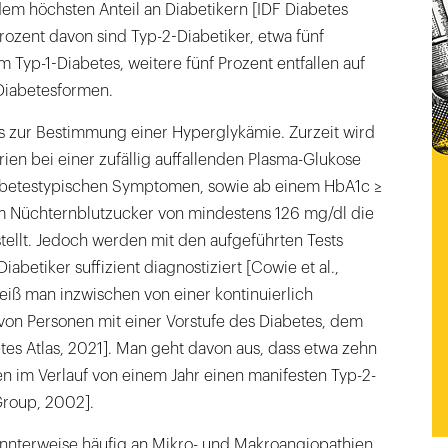
em höchsten Anteil an Diabetikern [IDF Diabetes
rozent davon sind Typ-2-­Diabetiker, etwa fünf
m Typ-1-Diabetes, weitere fünf Prozent entfallen auf
Diabetesformen.
ts zur Bestimmung einer Hyperglykämie. Zurzeit wird
en bei einer zufällig auffallenden Plasma-Glukose
abetestypischen Symptomen, sowie ab einem HbA1c ≥
m Nüchternblutzucker von mindestens 126 mg/dl die
tellt. Jedoch werden mit den aufgeführten Tests
iabetiker suffizient diagnostiziert [Cowie et al.,
eiß man inzwischen von einer kontinuierlich
n Personen mit einer Vor­stufe des Diabetes, dem
tes Atlas, 2021]. Man geht davon aus, dass etwa zehn
n im Verlauf von einem Jahr einen manifesten Typ-2-
Group, 2002].
annterweise häufig an Mikro- und Makroangiopathien.