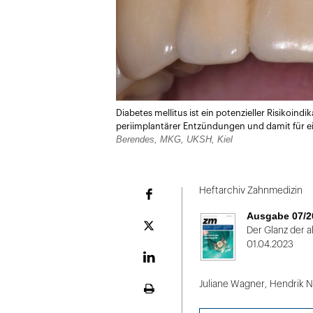
Diabetes mellitus ist ein potenzieller Risikoind
periimplantärer Entzündungen und damit für ei
Berendes, MKG, UKSH, Kiel
Heftarchiv Zahnmedizin
Facebook
Ausgabe 07/2
Plattform
Der Glanz der a
X
01.04.2023
LinekdIn
Juliane Wagner
,
Hendrik N
Seite
ausdrucken