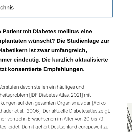
ichnis
im Leitlinien-­Update verändert?
 Patient mit Diabetes mellitus eine
mplantaten wünscht? Die Studienlage zur
lich der Risikofaktoren
Diabetikern ist zwar umfangreich,
für die Therapie
mmer eindeutig. Die kürzlich aktualisierte
jetzt konsentierte Empfehlungen.
Vorstufen davon stellen ein häufiges und
tsproblem [IDF Diabetes Atlas, 2021] mit
rkungen auf den gesamten Organismus dar [Abiko
ader et al., 2006]. Der aktuelle Diabetesatlas zeigt,
iner von zehn Erwachsenen im Alter von 20 bis 79
tes leidet. Damit gehört Deutschland europaweit zu