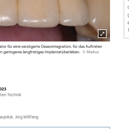
Lightbox
ikator für eine verzögerte Osseointegration, für das Auftreten
öffnen
© Markus
n geringeres langfristiges Implantatüberleben.
023
lten Technik
aujokat
,
Jörg Wiltfang