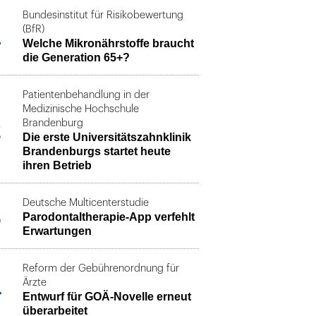
Bundesinstitut für Risikobewertung
1
(BfR)
Welche Mikronährstoffe braucht
die Generation 65+?
Patientenbehandlung in der
Medizinische Hochschule
2
Brandenburg
Die erste Universitätszahnklinik
Brandenburgs startet heute
ihren Betrieb
Deutsche Multicenterstudie
3
Parodontaltherapie-App verfehlt
Erwartungen
Reform der Gebührenordnung für
4
Ärzte
Entwurf für GOÄ-Novelle erneut
überarbeitet