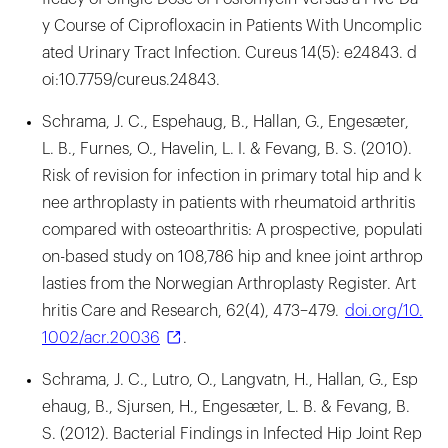
y Course of Ciprofloxacin in Patients With Uncomplic
ated Urinary Tract Infection. Cureus 14(5): e24843. d
oi:10.7759/cureus.24843.
Schrama, J. C., Espehaug, B., Hallan, G., Engesæter,
L. B., Furnes, O., Havelin, L. I. & Fevang, B. S. (2010).
Risk of revision for infection in primary total hip and k
nee arthroplasty in patients with rheumatoid arthritis
compared with osteoarthritis: A prospective, populati
on-based study on 108,786 hip and knee joint arthrop
lasties from the Norwegian Arthroplasty Register. Art
hritis Care and Research, 62(4), 473–479.
doi.org/10.
1002/acr.20036
.
Schrama, J. C., Lutro, O., Langvatn, H., Hallan, G., Esp
ehaug, B., Sjursen, H., Engesæter, L. B. & Fevang, B.
S. (2012). Bacterial Findings in Infected Hip Joint Rep