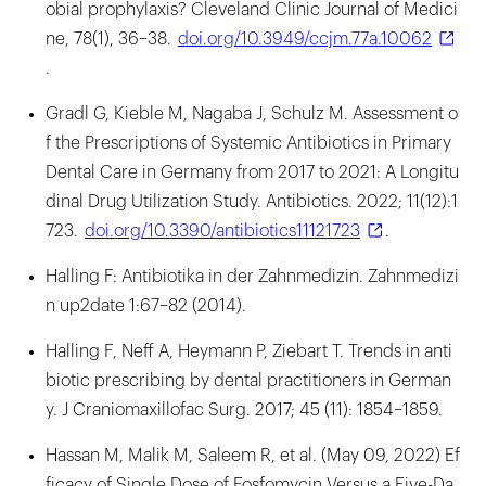
obial prophylaxis? Cleveland Clinic Journal of Medici
ne, 78(1), 36–38.
doi.org/10.3949/ccjm.77a.10062
.
Gradl G, Kieble M, Nagaba J, Schulz M. Assessment o
f the Prescriptions of Systemic Antibiotics in Primary
Dental Care in Germany from 2017 to 2021: A Longitu
dinal Drug Utilization Study. Antibiotics. 2022; 11(12):1
723.
doi.org/10.3390/antibiotics11121723
.
Halling F: Antibiotika in der Zahnmedizin. Zahnmedizi
n up2date 1:67–82 (2014).
Halling F, Neff A, Heymann P, Ziebart T. Trends in anti
biotic prescribing by dental practitioners in German
y. J Craniomaxillofac Surg. 2017; 45 (11): 1854–1859.
Hassan M, Malik M, Saleem R, et al. (May 09, 2022) Ef
ficacy of Single Dose of Fosfomycin Versus a Five-Da