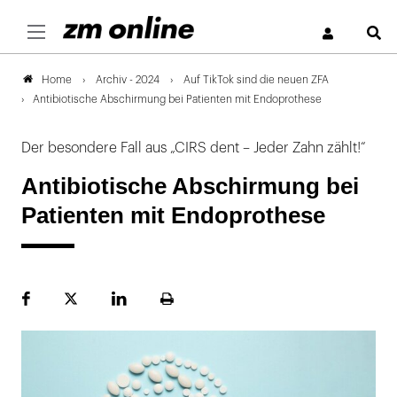
S
Archiv - 2024
Auf TikTok sind die neuen ZFA
Home
Antibiotische Abschirmung bei Patienten mit Endoprothese
Der besondere Fall aus „CIRS dent – Jeder Zahn zählt!“
Antibiotische Abschirmung bei
Patienten mit Endoprothese
Facebook
Plattform
LinekdIn
Seite
X
ausdrucken