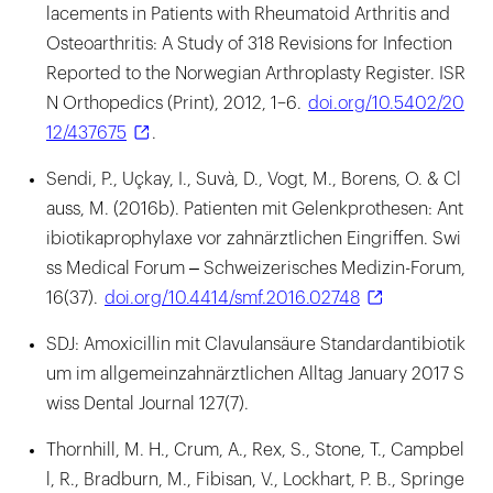
lacements in Patients with Rheumatoid Arthritis and
Osteoarthritis: A Study of 318 Revisions for Infection
Reported to the Norwegian Arthroplasty Register. ISR
N Orthopedics (Print), 2012, 1–6.
doi.org/10.5402/20
12/437675
.
Sendi, P., Uçkay, I., Suvà, D., Vogt, M., Borens, O. & Cl
auss, M. (2016b). Patienten mit Gelenkprothesen: Ant
ibiotikaprophylaxe vor zahnärztlichen Eingriffen. Swi
ss Medical Forum ‒ Schweizerisches Medizin-Forum,
16(37).
doi.org/10.4414/smf.2016.02748
SDJ: Amoxicillin mit Clavulansäure Standardantibiotik
um im allgemeinzahnärztlichen Alltag January 2017 S
wiss Dental Journal 127(7).
Thornhill, M. H., Crum, A., Rex, S., Stone, T., Campbel
l, R., Bradburn, M., Fibisan, V., Lockhart, P. B., Springe