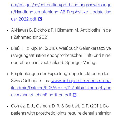
om/images/ae/oeffentlich/pdf-handlungsanweisunge
n/Handlungsempfehlung_AB_Prophylaxe_Update_Jan
uar_2022.pdf
.
Al-Nawas B, Eickholz P, Hülsmann M: Antibiotika in de
r Zahnmedizin 2021.
Bleß, H. & Kip, M. (2016). Weißbuch Gelenkersatz: Ve
rsorgungssituation endoprothetischer Hüft- und Knie
operationen in Deutschland. Springer-Verlag.
Empfehlungen der Expertengruppe Infektionen der
Swiss Orthopaedics:
www.orthopaedie-zuerisee.ch/f
ileadmin/Dateien/PDF/Aerzte/D-Antibiotikaprophylax
evorzahnrztlichenEingriffen.pdf
Gomez, E. J., Osmon, D. R. & Berbari, E. F. (2011). Do
patients with prosthetic joints require dental antimicr