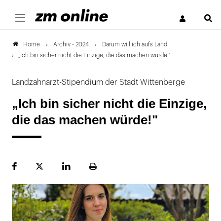
S
Archiv - 2024
Darum will ich aufs Land
Home
„Ich bin sicher nicht die Einzige, die das machen würde!"
Landzahnarzt-Stipendium der Stadt Wittenberge
„Ich bin sicher nicht die Einzige,
die das machen würde!"
Facebook
Plattform
LinekdIn
Seite
X
ausdrucken