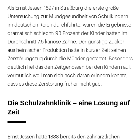
Die Schulzahnklinik – eine Lösung auf Zeit
Als Ernst Jessen 1897 in Straßburg die erste große
Untersuchung zur Mund­gesundheit von Schulkindern
Dualismus aus Gruppen- und
im deutschen Reich durchführte, waren die Ergebnisse
Individualprophylaxe
dramatisch schlecht: 93 Prozent der Kinder hatten im
Kommt jetzt die Karies zurück?
Durchschnitt 7,5 kariöse Zähne. Der günstige Zucker
aus heimischer Produktion hatte in kurzer Zeit seinen
Zerstörungszug durch die Münder gestartet. Besonders
deutlich fiel das den Zeitgenossen bei den Kindern auf,
vermutlich weil man sich noch daran erinnern konnte,
dass es diese Zerstörung früher nicht gab.
Die Schulzahnklinik – eine Lösung auf
Zeit
Ernst Jessen hatte 1888 bereits den zahnärztlichen