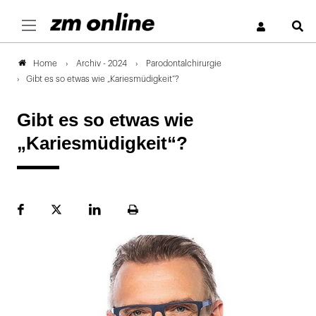
S
Archiv - 2024
Parodontalchirurgie
Home
Gibt es so etwas wie „Kariesmüdigkeit“?
Gibt es so etwas wie
„Kariesmüdigkeit“?
Facebook
Plattform
LinekdIn
Seite
X
ausdrucken