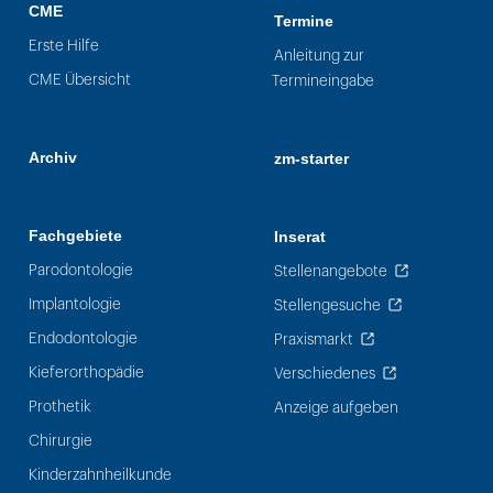
CME
Termine
Erste Hilfe
Anleitung zur
CME Übersicht
Termineingabe
Archiv
zm-starter
Fachgebiete
Inserat
Parodontologie
Stellenangebote
Implantologie
Stellengesuche
Endodontologie
Praxismarkt
Kieferorthopädie
Verschiedenes
Prothetik
Anzeige aufgeben
Chirurgie
Kinderzahnheilkunde