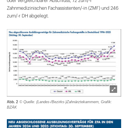
oder vergleichbarer Abschluss, 72 zum/-r
Zahnmedizinischen Fachassistenten/-in (ZMF) und 246
zum/-r DH abgelegt.
Lightb
© Quelle: (Landes-/Bezirks-)Zahnärztekammern, Grafik:
Abb. 2
öffnen
BZÄK