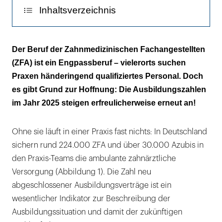
Inhaltsverzeichnis
Nummer 1 für junge Frauen mit
Der Beruf der Zahnmedizinischen Fachangestellten
Migrationshintergrund
(ZFA) ist ein Engpassberuf – vielerorts suchen
Praxen händeringend qualifiziertes Personal. Doch
Die Abbruchquote ist relativ hoch
es gibt Grund zur Hoffnung: Die Ausbildungszahlen
Werbung für den Ausbildungsberuf ZFA
im Jahr 2025 steigen erfreulicherweise erneut an!
Ohne sie läuft in einer Praxis fast nichts: In Deutschland
sichern rund 224.000 ZFA und über 30.000 Azubis in
den Praxis-Teams die ambulante zahnärztliche
Versorgung (Abbildung 1). Die Zahl neu
abgeschlossener Ausbildungsverträge ist ein
wesentlicher Indikator zur Beschreibung der
Ausbildungssituation und damit der zukünftigen