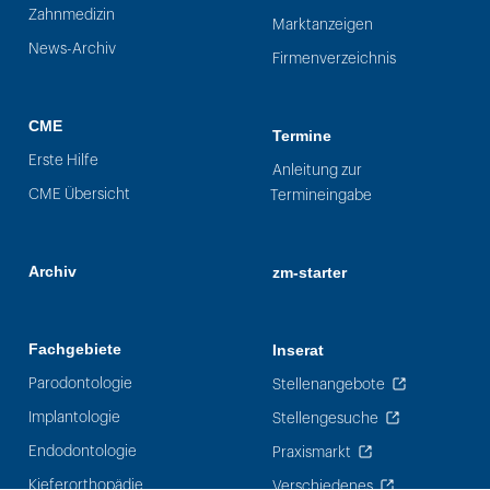
Zahnmedizin
Marktanzeigen
News-Archiv
Firmenverzeichnis
CME
Termine
Erste Hilfe
Anleitung zur
CME Übersicht
Termineingabe
Archiv
zm-starter
Fachgebiete
Inserat
Parodontologie
Stellenangebote
Implantologie
Stellengesuche
Endodontologie
Praxismarkt
Kieferorthopädie
Verschiedenes