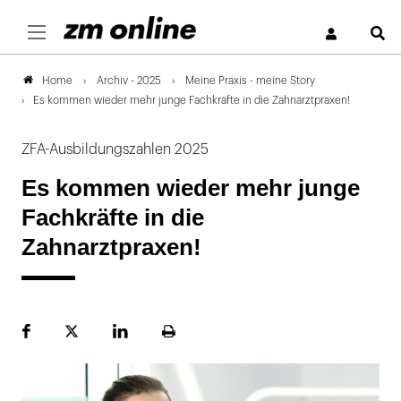
S
Archiv - 2025
Meine Praxis - meine Story
Home
Es kommen wieder mehr junge Fachkräfte in die Zahnarztpraxen!
ZFA-Ausbildungszahlen 2025
Es kommen wieder mehr junge
Fachkräfte in die
Zahnarztpraxen!
Facebook
Plattform
LinekdIn
Seite
X
ausdrucken