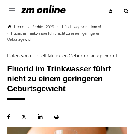
S
Archiv - 2026
Hände weg vom Handy!
Home
Fluorid im Trinkwasser führt nicht zu einem geringeren
Geburtsgewicht
Daten von über elf Millionen Geburten ausgewertet
Fluorid im Trinkwasser führt
nicht zu einem geringeren
Geburtsgewicht
Facebook
Plattform
LinekdIn
Seite
X
ausdrucken