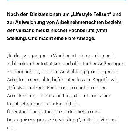
Nicht immer werden Vollzeitstellen
Nach den Diskussionen um „Lifestyle-Teilzeit“ und
angeboten
zur Aufweichung von Arbeitnehmerrechten bezieht
der Verband medizinischer Fachberufe (vmf)
Populistische Debatten entwerten die
Stellung. Und macht eine klare Ansage.
Belange von Arbeitnehmern
„In den vergangenen Wochen ist eine zunehmende
Zahl politischer Initiativen und öffentlicher Äußerungen
zu beobachten, die eine Aushöhlung grundlegender
Arbeitnehmerrechte befürchten lassen. Begriffe wie
„Lifestyle-Teilzeit“, Forderungen nach längeren
Arbeitszeiten, die Abschaffung der telefonischen
Krankschreibung oder Eingriffe in
Überstundenregelungen verdeutlichen eine
besorgniserregende Entwicklung“, teilt der Verband
mit.