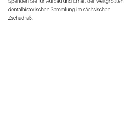
Spenden Sie für Aufbau und Erhalt der weltgrößten
dentalhistorischen Sammlung im sächsischen
Zschadraß.