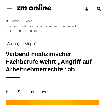
S
News
Home
Verband medizinischer Fachberufe wehrt „Angriff auf
Arbeitnehmerrechte“ ab
„Wir sagen Stopp“
Verband medizinischer
Fachberufe wehrt „Angriff auf
Arbeitnehmerrechte“ ab
Facebook
Plattform
LinekdIn
Seite
X
ausdrucken