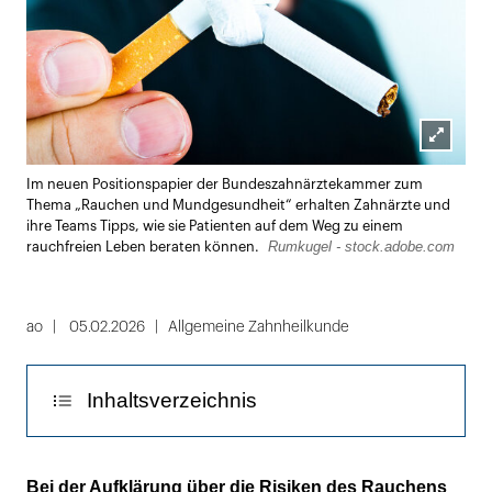
Lightbox
Im neuen Positionspapier der Bundeszahnärztekammer zum
öffnen
Thema „Rauchen und Mundgesundheit“ erhalten Zahnärzte und
ihre Teams Tipps, wie sie Patienten auf dem Weg zu einem
Rumkugel - stock.adobe.com
rauchfreien Leben beraten können.
ao
05.02.2026
Allgemeine Zahnheilkunde
Inhaltsverzeichnis
Kurzintervention auf Basis der 5A-Methode
Bei der Aufklärung über die Risiken des Rauchens