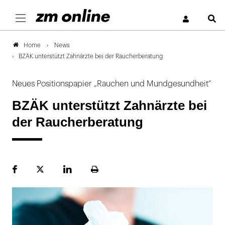
S
News
Home
BZÄK unterstützt Zahnärzte bei der Raucherberatung
Neues Positionspapier „Rauchen und Mundgesundheit“
BZÄK unterstützt Zahnärzte bei
der Raucherberatung
Facebook
Plattform
LinekdIn
Seite
X
ausdrucken