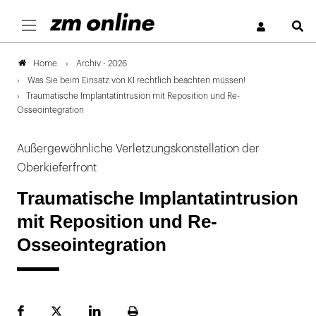
S
Archiv - 2026
Home
Was Sie beim Einsatz von KI rechtlich beachten müssen!
Traumatische Implantatintrusion mit Reposition und Re-
Osseointegration
Außergewöhnliche Verletzungskonstellation der
Oberkieferfront
Traumatische Implantatintrusion
mit Reposition und Re-
Osseointegration
Facebook
Plattform
LinekdIn
Seite