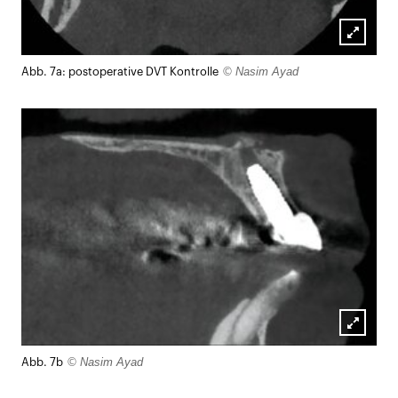
Lightb
© Nasim Ayad
Abb. 7a: postoperative DVT Kontrolle
öffnen
Lightb
© Nasim Ayad
Abb. 7b
öffnen