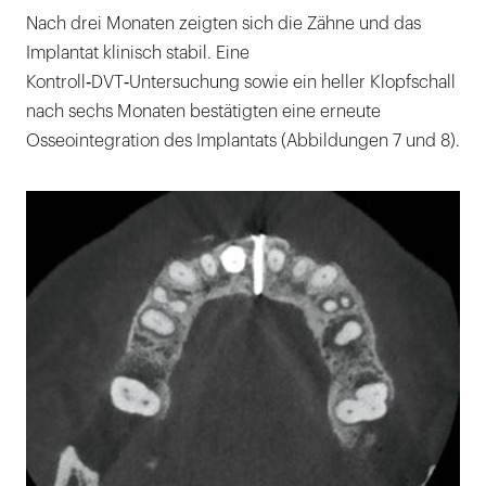
Nach drei Monaten zeigten sich die Zähne und das
Implantat klinisch stabil. Eine
Kontroll‑DVT‑Untersuchung sowie ein heller Klopfschall
nach sechs Monaten bestätigten eine erneute
Osseointegration des Implantats (Abbildungen 7 und 8).