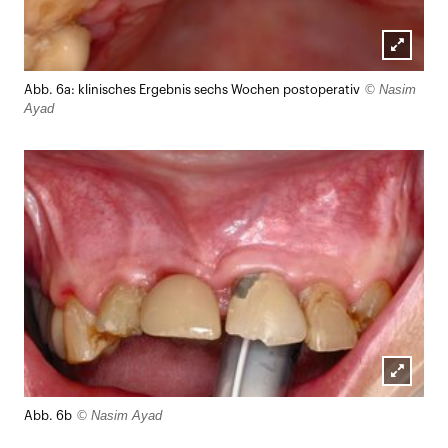
Lightb
© Nasim
Abb. 6a: klinisches Ergebnis sechs Wochen postoperativ
öffnen
Ayad
Lightb
© Nasim Ayad
Abb. 6b
öffnen