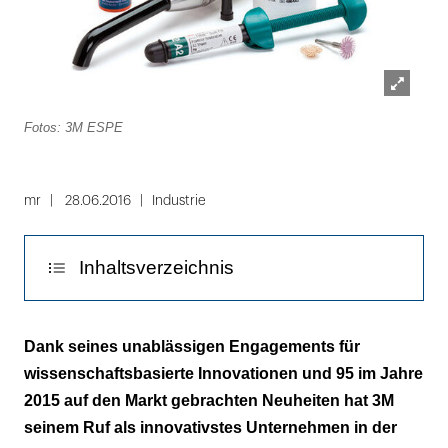
Lightbox
Fotos: 3M ESPE
öffnen
Folie
1
mr
28.06.2016
Industrie
von
2
Inhaltsverzeichnis
Verbesserung durch Wissenschaft
Dank seines unablässigen Engagements für
wissenschaftsbasierte Innovationen und 95 im Jahre
Innovationsschmiede 3M
2015 auf den Markt gebrachten Neuheiten hat 3M
seinem Ruf als innovativstes Unternehmen in der