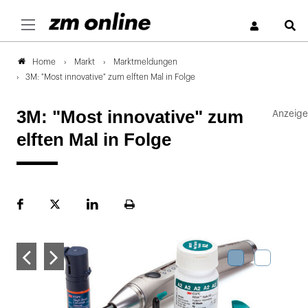
S
Markt
Marktmeldungen
Home
3M: "Most innovative" zum elften Mal in Folge
3M: "Most innovative" zum
elften Mal in Folge
Facebook
Plattform
LinekdIn
Seite
X
ausdrucken