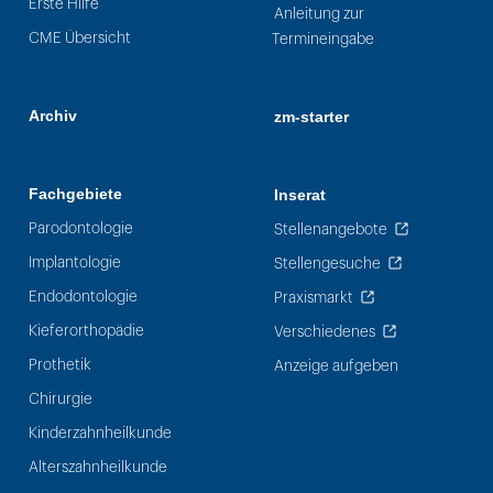
Erste Hilfe
Anleitung zur
CME Übersicht
Termineingabe
Archiv
zm-starter
Fachgebiete
Inserat
Parodontologie
Stellenangebote
Implantologie
Stellengesuche
Endodontologie
Praxismarkt
Kieferorthopädie
Verschiedenes
Prothetik
Anzeige aufgeben
Chirurgie
Kinderzahnheilkunde
Alterszahnheilkunde