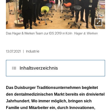
Lightbox
Hager & Werken
Hag
Das Hager & Werken Team zur IDS 2019 in Köln
öffnen
Folie
1
13.07.2021
Industrie
von
5
Inhaltsverzeichnis
Historie
Das Duisburger Traditionsunternehmen begleitet
den dentalmedizinischen Markt bereits ein dreiviertel
Soziales Engagement wird großgeschrieben
Jahrhundert. Wo immer möglich, bringen sich
Familie und Mitarbeiter ein, durch Innovationen,