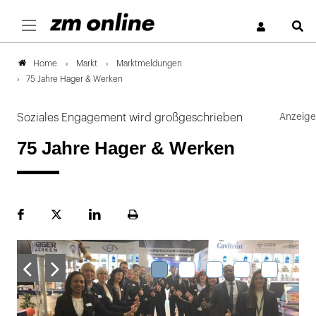
S
Markt
Marktmeldungen
Home
75 Jahre Hager & Werken
Soziales Engagement wird großgeschrieben
75 Jahre Hager & Werken
Facebook
Plattform
LinekdIn
Seite
X
ausdrucken