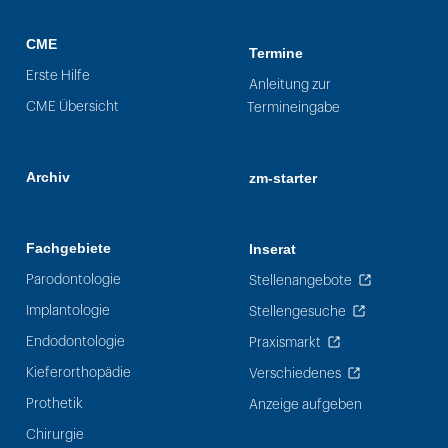
CME
Termine
Erste Hilfe
Anleitung zur
CME Übersicht
Termineingabe
Archiv
zm-starter
Fachgebiete
Inserat
Parodontologie
Stellenangebote
Implantologie
Stellengesuche
Endodontologie
Praxismarkt
Kieferorthopädie
Verschiedenes
Prothetik
Anzeige aufgeben
Chirurgie