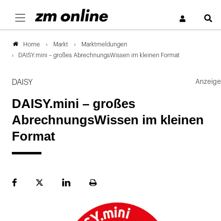
S
Markt
Marktmeldungen
Home
DAISY.mini – großes AbrechnungsWissen im kleinen Format
DAISY
DAISY.mini – großes
AbrechnungsWissen im kleinen
Format
Facebook
Plattform
LinekdIn
Seite
X
ausdrucken