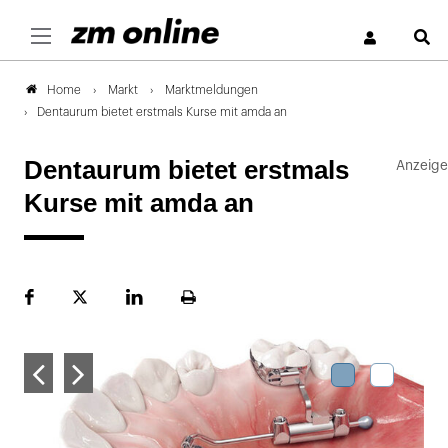
S
Markt
Marktmeldungen
Home
Dentaurum bietet erstmals Kurse mit amda an
Dentaurum bietet erstmals
Kurse mit amda an
Facebook
Plattform
LinekdIn
Seite
X
ausdrucken