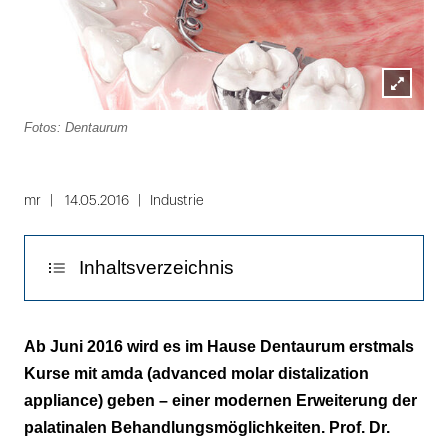
Lightbox
Fotos: Dentaurum
öffnen
Folie
1
mr
14.05.2016
Industrie
von
2
Inhaltsverzeichnis
Praxisbezug mit Fallbeispielen und Hands-on-
Ab Juni 2016 wird es im Hause Dentaurum erstmals
Teil
Kurse mit amda (advanced molar distalization
appliance) geben – einer modernen Erweiterung der
palatinalen Behandlungsmöglichkeiten. Prof. Dr.