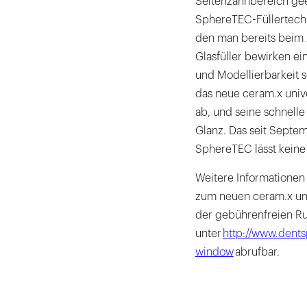
Seitenzahnbereich gee
SphereTEC-Füllertechn
den man bereits beim A
Glasfüller bewirken ei
und Modellierbarkeit s
das neue ceram.x univ
ab, und seine schnelle
Glanz. Das seit Septem
SphereTEC lässt kein
Weitere Informationen
zum neuen ceram.x uni
der gebührenfreien R
unter
http://www.dents
window
abrufbar.