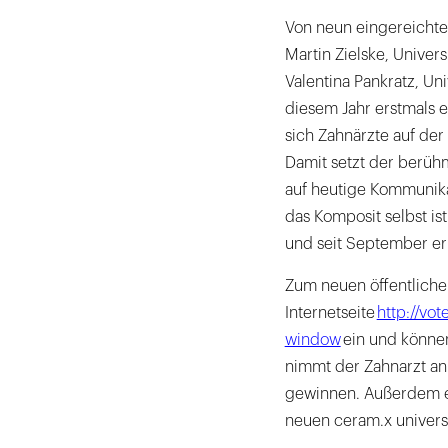
Von neun eingereichten 
Martin Zielske, Univers
Valentina Pankratz, Uni
diesem Jahr erstmals e
sich Zahnärzte auf de
Damit setzt der berüh
auf heutige Kommunika
das Komposit selbst ist
und seit September erh
Zum neuen öffentlichen
Internetseite
http://vo
window
ein und könne
nimmt der Zahnarzt an 
gewinnen. Außerdem e
neuen ceram.x univers