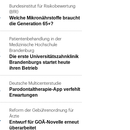
Bundesinstitut für Risikobewertung
1
(BfR)
Welche Mikronährstoffe braucht
die Generation 65+?
Patientenbehandlung in der
Medizinische Hochschule
2
Brandenburg
Die erste Universitätszahnklinik
Brandenburgs startet heute
ihren Betrieb
Deutsche Multicenterstudie
3
Parodontaltherapie-App verfehlt
Erwartungen
Reform der Gebührenordnung für
4
Ärzte
Entwurf für GOÄ-Novelle erneut
überarbeitet