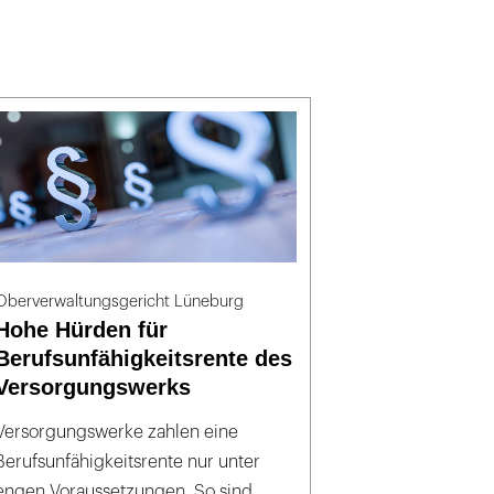
Oberverwaltungsgericht Lüneburg
Hohe Hürden für
Berufsunfähigkeitsrente des
Versorgungswerks
Versorgungswerke zahlen eine
Berufsunfähigkeitsrente nur unter
engen Voraussetzungen. So sind