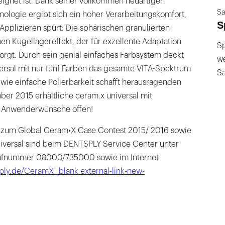
ignet ist. Dank seiner vollkommen neuartigen
Sa
ologie ergibt sich ein hoher Verarbeitungskomfort,
S
pplizieren spürt: Die sphärischen granulierten
nen Kugellagereffekt, der für exzellente Adaptation
Sp
orgt. Durch sein genial einfaches Farbsystem deckt
we
ersal mit nur fünf Farben das gesamte VITA-Spektrum
S
 wie einfache Polierbarkeit schafft herausragenden
ber 2015 erhältliche ceram.x universal mit
e Anwenderwünsche offen!
 zum Global Ceram•X Case Contest 2015/ 2016 sowie
versal sind beim DENTSPLY Service Center unter
ufnummer 08000/735000 sowie im Internet
ply.de/CeramX _blank external-link-new-