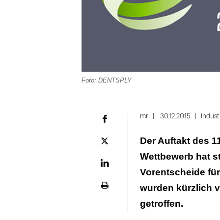
Foto: DENTSPLY
mr
30.12.2015
Indust
Facebook
Der Auftakt des 1
Plattform
X
Wettbewerb hat st
LinekdIn
Vorentscheide fü
wurden kürzlich v
Seite
ausdrucken
getroffen.