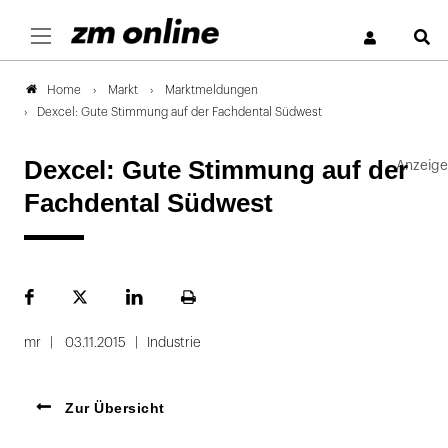
S
Markt
Marktmeldungen
Home
Dexcel: Gute Stimmung auf der Fachdental Südwest
Dexcel: Gute Stimmung auf der
Fachdental Südwest
Facebook
Plattform
LinekdIn
Seite
X
ausdrucken
mr
03.11.2015
Industrie
Zur Übersicht