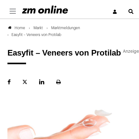
S
Markt
Marktmeldungen
Home
Easyfit – Veneers von Protilab
Easyfit – Veneers von Protilab
Facebook
Plattform
LinekdIn
Seite
X
ausdrucken