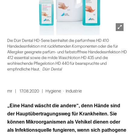
Lightbox
Dürr
Die Dürr Dental HD-Serie beinhaltet die parfümfreie HD 410
öffnen
Händedesinfektion mit rückfettenden Komponenten oder die für
Allergiker geeignete parfüm- und farbstofffreie Händedesinfektion HD
412 essential sowie die milde Waschlotion HD 435 und die
wohlriechende Pflegelotion HD 440 für beanspruchte und
Dürr Dental
empfindliche Haut.
Folie
1
mr
17.08.2020
Hygiene
Industrie
von
„Eine Hand wäscht die andere“, denn Hände sind
2
der Hauptübertragungsweg für Krankheiten. Sie
können Mikroorganismen als Vehikel dienen oder
als Infektionsquelle fungieren, wenn sich pathogene