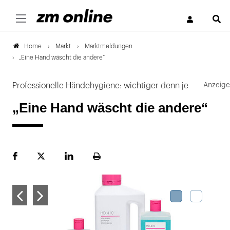
S
Markt
Marktmeldungen
Home
„Eine Hand wäscht die andere“
Professionelle Händehygiene: wichtiger denn je
„Eine Hand wäscht die andere“
Facebook
Plattform
LinekdIn
Seite
X
ausdrucken