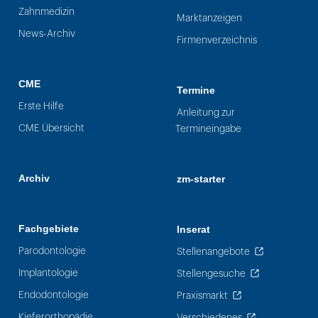
Zahnmedizin
Marktanzeigen
News-Archiv
Firmenverzeichnis
CME
Termine
Erste Hilfe
Anleitung zur
CME Übersicht
Termineingabe
Archiv
zm-starter
Fachgebiete
Inserat
Parodontologie
Stellenangebote
Implantologie
Stellengesuche
Endodontologie
Praxismarkt
Kieferorthopädie
Verschiedenes