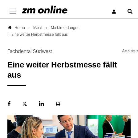
S
Markt
Marktmeldungen
Home
Eine weiter Herbstmesse fällt aus
Fachdental Südwest
Eine weiter Herbstmesse fällt
aus
Facebook
Plattform
LinekdIn
Seite
X
ausdrucken