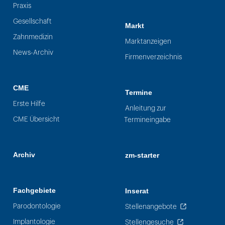
Praxis
Gesellschaft
Markt
Zahnmedizin
Marktanzeigen
News-Archiv
Firmenverzeichnis
CME
Termine
Erste Hilfe
Anleitung zur
CME Übersicht
Termineingabe
Archiv
zm-starter
Fachgebiete
Inserat
Parodontologie
Stellenangebote
Implantologie
Stellengesuche