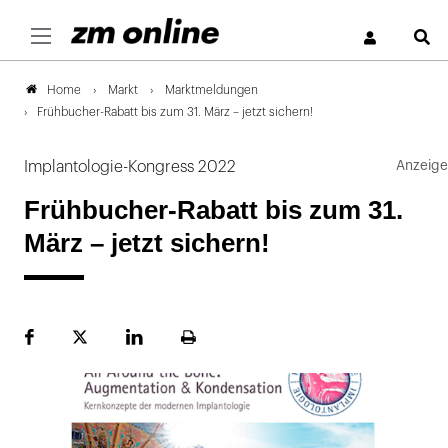
S
Markt
Marktmeldungen
Home
Frühbucher-Rabatt bis zum 31. März – jetzt sichern!
Implantologie-Kongress 2022
Frühbucher-Rabatt bis zum 31.
März – jetzt sichern!
Facebook
Plattform
LinekdIn
Seite
X
ausdrucken