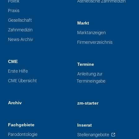
Politik
Ästhetische Zahnmedizin
Praxis
Gesellschaft
Markt
Zahnmedizin
Marktanzeigen
News-Archiv
Firmenverzeichnis
CME
Termine
Erste Hilfe
Anleitung zur
CME Übersicht
Termineingabe
Archiv
zm-starter
Fachgebiete
Inserat
Parodontologie
Stellenangebote