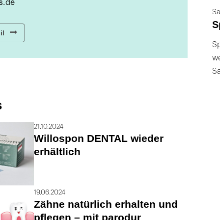
s.de
Sa
S
il
Sp
we
S
s
21.10.2024
Willospon DENTAL wieder
erhältlich
19.06.2024
Zähne natürlich erhalten und
pflegen – mit parodur