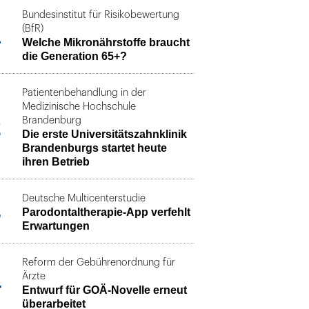
Bundesinstitut für Risikobewertung
1
(BfR)
Welche Mikronährstoffe braucht
die Generation 65+?
Patientenbehandlung in der
Medizinische Hochschule
2
Brandenburg
Die erste Universitätszahnklinik
Brandenburgs startet heute
ihren Betrieb
Deutsche Multicenterstudie
3
Parodontaltherapie-App verfehlt
Erwartungen
Reform der Gebührenordnung für
4
Ärzte
Entwurf für GOÄ-Novelle erneut
überarbeitet