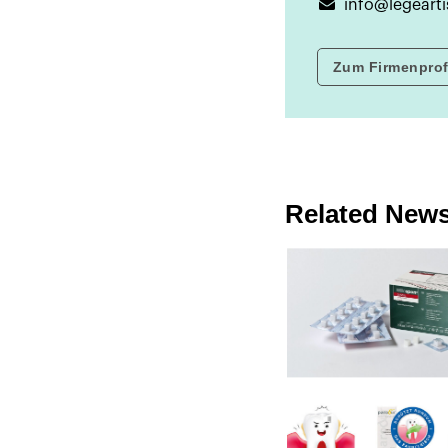
info@legearti
Zum Firmenprof
Related New