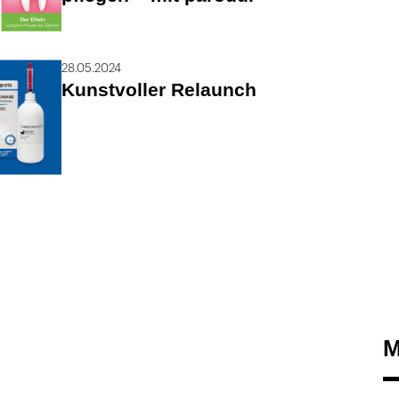
28.05.2024
Kunstvoller Relaunch
M