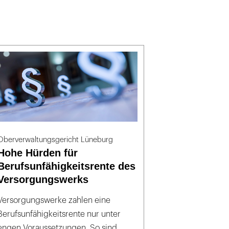
Oberverwaltungsgericht Lüneburg
Hohe Hürden für
Berufsunfähigkeitsrente des
Versorgungswerks
Versorgungswerke zahlen eine
Berufsunfähigkeitsrente nur unter
engen Voraussetzungen. So sind