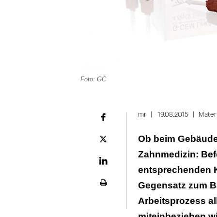
Foto: GC
mr
19.08.2015
Materi
Facebook
Ob beim Gebäude-
Plattform
X
Zahnmedizin: Bef
LinekdIn
entsprechenden Ko
Gegensatz zum Ba
Seite
ausdrucken
Arbeitsprozess al
miteinbeziehen wi