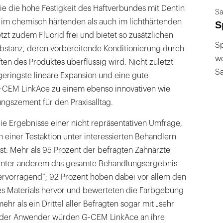
e die hohe Festigkeit des Haftverbundes mit Dentin
Sa
im chemisch härtenden als auch im lichthärtenden
S
tzt zudem Fluorid frei und bietet so zusätzlichen
Sp
bstanz, deren vorbereitende Konditionierung durch
we
ten des Produktes überflüssig wird. Nicht zuletzt
S
geringste lineare Expansion und eine gute
-CEM LinkAce zu einem ebenso innovativen wie
ungszement für den Praxisalltag.
ie Ergebnisse einer nicht repräsentativen Umfrage,
 einer Testaktion unter interessierten Behandlern
st: Mehr als 95 Prozent der befragten Zahnärzte
unter anderem das gesamte Behandlungsergebnis
ervorragend“; 92 Prozent hoben dabei vor allem den
es Materials hervor und bewerteten die Farbgebung
mehr als ein Drittel aller Befragten sogar mit „sehr
nt der Anwender würden G-CEM LinkAce an ihre