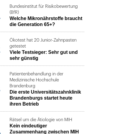
Bundesinstitut für Risikobewertung
1
(BfR)
Welche Mikronährstoffe braucht
die Generation 65+?
Ökotest hat 20 Junior-Zahnpasten
2
getestet
Viele Testsieger: Sehr gut und
sehr günstig
Patientenbehandlung in der
Medizinische Hochschule
3
Brandenburg
Die erste Universitätszahnklinik
Brandenburgs startet heute
ihren Betrieb
Rätsel um die Ätiologie von MIH
Kein eindeutiger
4
Zusammenhang zwischen MIH