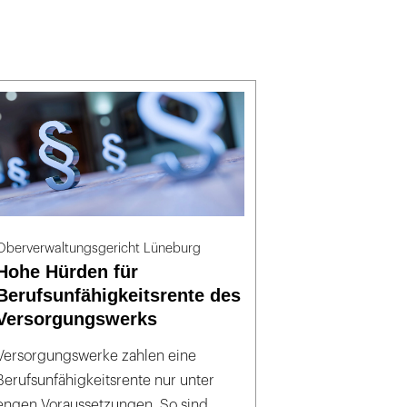
Oberverwaltungsgericht Lüneburg
Hohe Hürden für
Berufsunfähigkeitsrente des
Versorgungswerks
Versorgungswerke zahlen eine
Berufsunfähigkeitsrente nur unter
engen Voraussetzungen. So sind