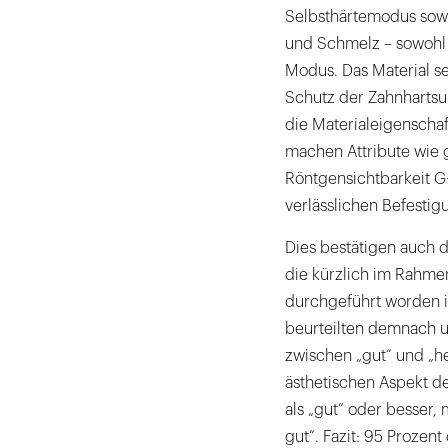
Selbsthärtemodus sowi
und Schmelz – sowohl 
Modus. Das Material se
Schutz der Zahnhartsu
die Materialeigenschaf
machen Attribute wie 
Röntgensichtbarkeit G
verlässlichen Befestig
Dies bestätigen auch d
die kürzlich im Rahmen
durchgeführt worden i
beurteilten demnach 
zwischen „gut“ und „h
ästhetischen Aspekt d
als „gut“ oder besser, 
gut“. Fazit: 95 Proze