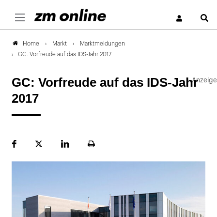
S
Markt
Marktmeldungen
Home
GC: Vorfreude auf das IDS-Jahr 2017
GC: Vorfreude auf das IDS-Jahr
2017
Facebook
Plattform
LinekdIn
Seite
X
ausdrucken