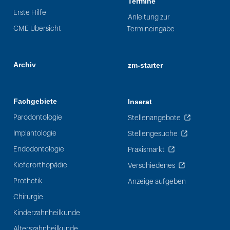
Termine
Erste Hilfe
Anleitung zur
CME Übersicht
Termineingabe
Archiv
zm-starter
Fachgebiete
Inserat
Parodontologie
Stellenangebote
Implantologie
Stellengesuche
Endodontologie
Praxismarkt
Kieferorthopädie
Verschiedenes
Prothetik
Anzeige aufgeben
Chirurgie
Kinderzahnheilkunde
Alterszahnheilkunde