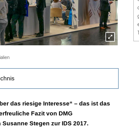
Lightbox
öffnen
alien
ichnis
ch der erfolgreichen IDS 2017 weiter?
ber das riesige Interesse“ – das ist das
erfreuliche Fazit von DMG
n Susanne Stegen zur IDS 2017.