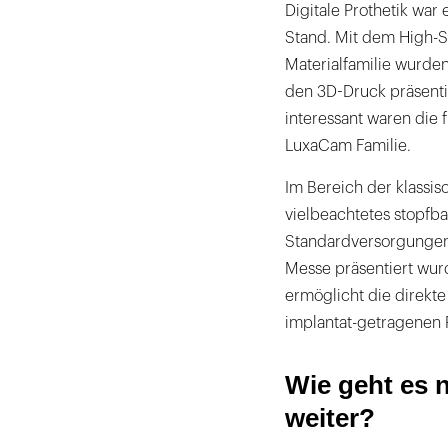
Digitale Prothetik wa
Stand. Mit dem High-
Materialfamilie wurde
den 3D-Druck präsenti
interessant waren di
LuxaCam Familie.
Im Bereich der klassis
vielbeachtetes stopfbar
Standardversorgungen n
Messe präsentiert wur
ermöglicht die direkte
implantat-getragenen 
Wie geht es n
weiter?