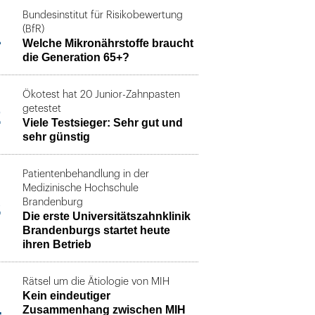
Bundesinstitut für Risikobewertung
1
(BfR)
Welche Mikronährstoffe braucht
die Generation 65+?
Ökotest hat 20 Junior-Zahnpasten
2
getestet
Viele Testsieger: Sehr gut und
sehr günstig
Patientenbehandlung in der
Medizinische Hochschule
3
Brandenburg
Die erste Universitätszahnklinik
Brandenburgs startet heute
ihren Betrieb
Rätsel um die Ätiologie von MIH
Kein eindeutiger
4
Zusammenhang zwischen MIH