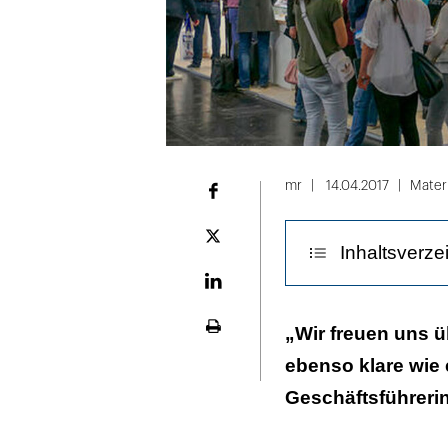
mr
14.04.2017
Materi
Facebook
Plattform
Inhaltsverze
X
LinekdIn
Wie geht es na
„Wir freuen uns ü
Seite
ausdrucken
ebenso klare wie 
Geschäftsführeri