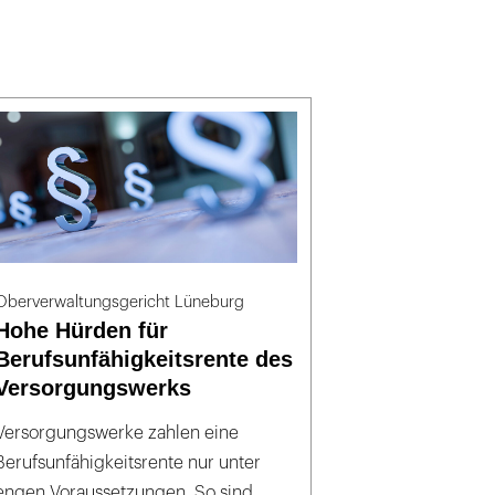
Oberverwaltungsgericht Lüneburg
Hohe Hürden für
Berufsunfähigkeitsrente des
Versorgungswerks
Versorgungswerke zahlen eine
Berufsunfähigkeitsrente nur unter
engen Voraussetzungen. So sind