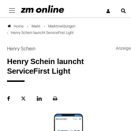
S
Markt
Marktmeldungen
Home
Henry Schein launcht ServiceFirst Light
Henry Schein
Henry Schein launcht
ServiceFirst Light
Facebook
Plattform
LinekdIn
Seite
X
ausdrucken